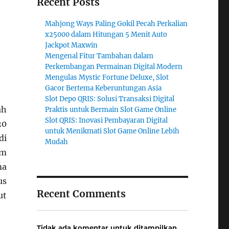
Recent Posts
Mahjong Ways Paling Gokil Pecah Perkalian
x25000 dalam Hitungan 5 Menit Auto
Jackpot Maxwin
Mengenal Fitur Tambahan dalam
Perkembangan Permainan Digital Modern
Mengulas Mystic Fortune Deluxe, Slot
Gacor Bertema Keberuntungan Asia
Slot Depo QRIS: Solusi Transaksi Digital
ah
Praktis untuk Bermain Slot Game Online
Slot QRIS: Inovasi Pembayaran Digital
20
untuk Menikmati Slot Game Online Lebih
di
Mudah
am
ma
us
Recent Comments
ut
Tidak ada komentar untuk ditampilkan.