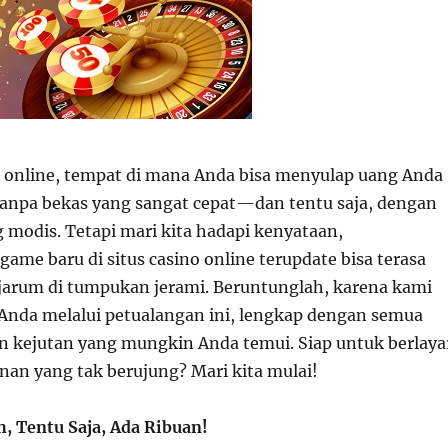
o online, tempat di mana Anda bisa menyulap uang Anda
tanpa bekas yang sangat cepat—dan tentu saja, dengan
g modis. Tetapi mari kita hadapi kenyataan,
ame baru di situs casino online terupdate bisa terasa
 jarum di tumpukan jerami. Beruntunglah, karena kami
nda melalui petualangan ini, lengkap dengan semua
 kejutan yang mungkin Anda temui. Siap untuk berlaya
nan yang tak berujung? Mari kita mulai!
h, Tentu Saja, Ada Ribuan!