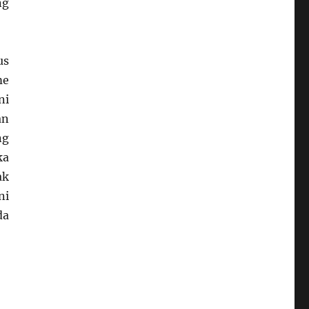
ng
us
me
ni
an
ng
ka
ak
ni
da