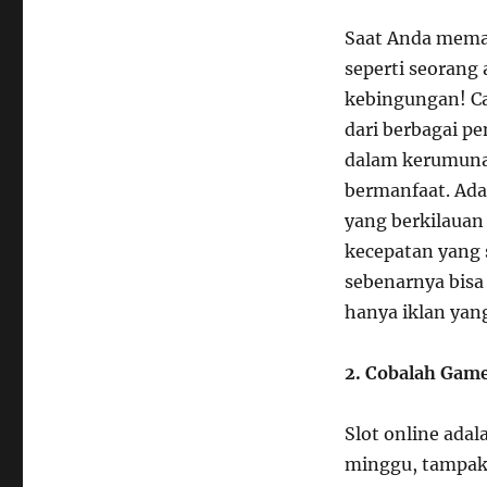
Baru
Saat Anda memas
di
Situs
seperti seorang
Casino
kebingungan! Ca
Online
dari berbagai p
Terupdate
dalam kerumunan
bermanfaat. Ad
yang berkilauan
kecepatan yang 
sebenarnya bis
hanya iklan yan
2. Cobalah Game
Slot online adal
minggu, tampakn