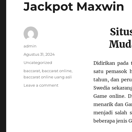
Jackpot Maxwin
Situ
Muda
Author
admin
Posted
Agustus 31, 2024
on
Categories
Uncategorized
Didirikan pada 
Tags
baccarat
,
baccarat online
,
satu pemasok h
baccarat online uang asli
tahun, dan per
on
Leave a comment
Swedia sekaran
Situs
Game online. 
Bakarat
Online
menarik dan Gam
Terbaik
menjadi salah s
Mudah
beberapa jenis G
Jackpot
Maxwin