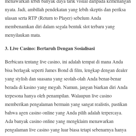
menawarkan lebih banyak daya tarik visual daripada kemenangan
nyata. Jadi, ambillah pendekatan yang lebih skeptis dan periksa
ulasan serta RTP (Return to Player) sebelum Anda
membenamkan diri dalam segala bentuk slot terbaru yang
menyilaukan mata.
3. Live Casino: Bertaruh Dengan Sosialisasi
Berbicara tentang live casino, ini adalah tempat di mana Anda
bisa berlagak seperti James Bond di film, lengkap dengan dealer
yang stylish dan suasana yang seolah-olah Anda benar-benar
berada di kasino yang megah. Namun, jangan biarkan diri Anda
terpesona hanya oleh penampilan. Walaupun live casino
memberikan pengalaman bermain yang sangat realistis, pastikan
bahwa agen casino online yang Anda pilih adalah terpercaya.
Ada banyak casino online yang mengklaim menawarkan
pengalaman live casino yang luar biasa tetapi sebenarnya hanya