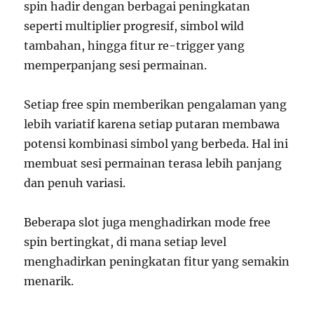
spin hadir dengan berbagai peningkatan
seperti multiplier progresif, simbol wild
tambahan, hingga fitur re-trigger yang
memperpanjang sesi permainan.
Setiap free spin memberikan pengalaman yang
lebih variatif karena setiap putaran membawa
potensi kombinasi simbol yang berbeda. Hal ini
membuat sesi permainan terasa lebih panjang
dan penuh variasi.
Beberapa slot juga menghadirkan mode free
spin bertingkat, di mana setiap level
menghadirkan peningkatan fitur yang semakin
menarik.