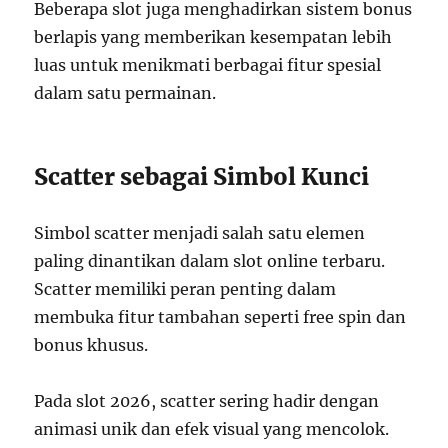
Beberapa slot juga menghadirkan sistem bonus
berlapis yang memberikan kesempatan lebih
luas untuk menikmati berbagai fitur spesial
dalam satu permainan.
Scatter sebagai Simbol Kunci
Simbol scatter menjadi salah satu elemen
paling dinantikan dalam slot online terbaru.
Scatter memiliki peran penting dalam
membuka fitur tambahan seperti free spin dan
bonus khusus.
Pada slot 2026, scatter sering hadir dengan
animasi unik dan efek visual yang mencolok.