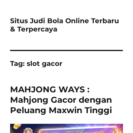
Situs Judi Bola Online Terbaru
& Terpercaya
Tag:
slot gacor
MAHJONG WAYS :
Mahjong Gacor dengan
Peluang Maxwin Tinggi