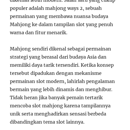
dikemas lebih modern. Salah satu yang cukup
populer adalah mahjong ways 2, sebuah
permainan yang membawa nuansa budaya
Mahjong ke dalam tampilan slot yang penuh
warna dan fitur menarik.
Mahjong sendiri dikenal sebagai permainan
strategi yang berasal dari budaya Asia dan
memiliki daya tarik tersendiri. Ketika konsep
tersebut dipadukan dengan mekanisme
permainan slot modern, lahirlah pengalaman
bermain yang lebih dinamis dan menghibur.
Tidak heran jika banyak pemain tertarik
mencoba slot mahjong karena tampilannya
unik serta menghadirkan sensasi berbeda
dibandingkan tema slot lainnya.