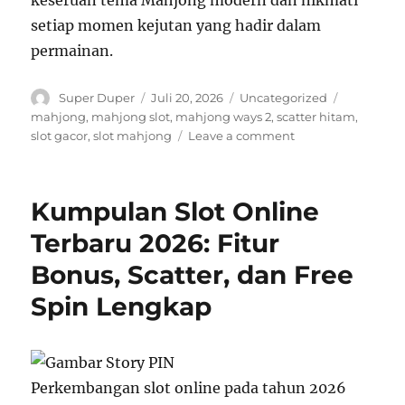
keseruan tema Mahjong modern dan nikmati
setiap momen kejutan yang hadir dalam
permainan.
Author
Posted
Categories
Super Duper
Juli 20, 2026
Uncategorized
on
Tags
mahjong
,
mahjong slot
,
mahjong ways 2
,
scatter hitam
,
on
slot gacor
,
slot mahjong
Leave a comment
MAHJONG
WAYS
:
Kumpulan Slot Online
Mahjong
Gacor
Terbaru 2026: Fitur
dengan
Bonus, Scatter, dan Free
Peluang
Maxwin
Spin Lengkap
Tinggi
Perkembangan slot online pada tahun 2026