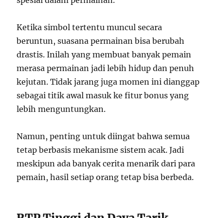
spesial dalam permainan.
Ketika simbol tertentu muncul secara
beruntun, suasana permainan bisa berubah
drastis. Inilah yang membuat banyak pemain
merasa permainan jadi lebih hidup dan penuh
kejutan. Tidak jarang juga momen ini dianggap
sebagai titik awal masuk ke fitur bonus yang
lebih menguntungkan.
Namun, penting untuk diingat bahwa semua
tetap berbasis mekanisme sistem acak. Jadi
meskipun ada banyak cerita menarik dari para
pemain, hasil setiap orang tetap bisa berbeda.
RTP Tinggi dan Daya Tarik