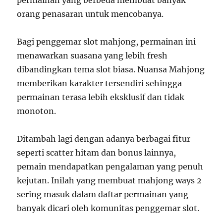
permainan yang berbeda membuat banyak
orang penasaran untuk mencobanya.
Bagi penggemar slot mahjong, permainan ini
menawarkan suasana yang lebih fresh
dibandingkan tema slot biasa. Nuansa Mahjong
memberikan karakter tersendiri sehingga
permainan terasa lebih eksklusif dan tidak
monoton.
Ditambah lagi dengan adanya berbagai fitur
seperti scatter hitam dan bonus lainnya,
pemain mendapatkan pengalaman yang penuh
kejutan. Inilah yang membuat mahjong ways 2
sering masuk dalam daftar permainan yang
banyak dicari oleh komunitas penggemar slot.