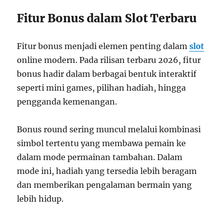
Fitur Bonus dalam Slot Terbaru
Fitur bonus menjadi elemen penting dalam
slot
online modern. Pada rilisan terbaru 2026, fitur
bonus hadir dalam berbagai bentuk interaktif
seperti mini games, pilihan hadiah, hingga
pengganda kemenangan.
Bonus round sering muncul melalui kombinasi
simbol tertentu yang membawa pemain ke
dalam mode permainan tambahan. Dalam
mode ini, hadiah yang tersedia lebih beragam
dan memberikan pengalaman bermain yang
lebih hidup.