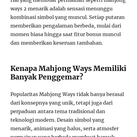
Hal yang membuat permainan seperti mahjong
ways 2 menarik adalah sensasi menunggu
kombinasi simbol yang muncul. Setiap putaran
memberikan pengalaman berbeda, mulai dari
momen biasa hingga saat fitur bonus muncul
dan memberikan keseruan tambahan.
Kenapa Mahjong Ways Memiliki
Banyak Penggemar?
Popularitas Mahjong Ways tidak hanya berasal
dari konsepnya yang unik, tetapi juga dari
perpaduan antara tema tradisional dan
teknologi modern. Desain simbol yang
menarik, animasi yang halus, serta atmosfer