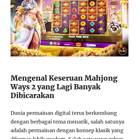
Mengenal Keseruan Mahjong
Ways 2 yang Lagi Banyak
Dibicarakan
Dunia permainan digital terus berkembang
dengan berbagai tema menarik, salah satunya
adalah permainan dengan konsep klasik yang