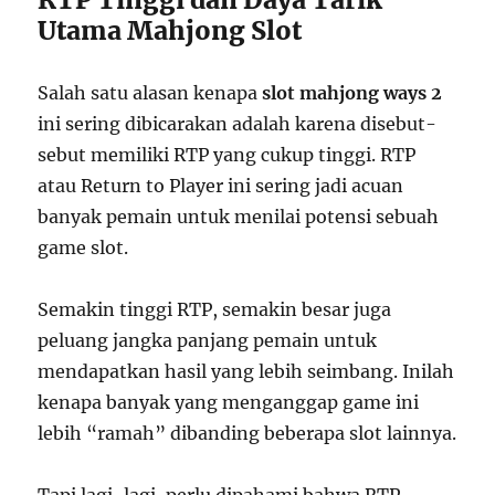
Utama Mahjong Slot
Salah satu alasan kenapa
slot mahjong ways 2
ini sering dibicarakan adalah karena disebut-
sebut memiliki RTP yang cukup tinggi. RTP
atau Return to Player ini sering jadi acuan
banyak pemain untuk menilai potensi sebuah
game slot.
Semakin tinggi RTP, semakin besar juga
peluang jangka panjang pemain untuk
mendapatkan hasil yang lebih seimbang. Inilah
kenapa banyak yang menganggap game ini
lebih “ramah” dibanding beberapa slot lainnya.