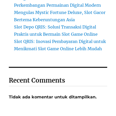
Perkembangan Permainan Digital Modern
Mengulas Mystic Fortune Deluxe, Slot Gacor
Bertema Keberuntungan Asia
Slot Depo QRIS: Solusi Transaksi Digital
Praktis untuk Bermain Slot Game Online
Slot QRIS: Inovasi Pembayaran Digital untuk
Menikmati Slot Game Online Lebih Mudah
Recent Comments
Tidak ada komentar untuk ditampilkan.