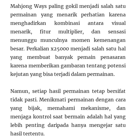
Mahjong Ways paling gokil menjadi salah satu
permainan yang menarik perhatian karena
menghadirkan kombinasi antara visual
menarik, fitur multiplier, dan sensasi
menunggu munculnya momen kemenangan
besar. Perkalian x25000 menjadi salah satu hal
yang membuat banyak pemain penasaran
karena memberikan gambaran tentang potensi
kejutan yang bisa terjadi dalam permainan.
Namun, setiap hasil permainan tetap bersifat
tidak pasti. Menikmati permainan dengan cara
yang bijak, memahami mekanisme, dan
menjaga kontrol saat bermain adalah hal yang
lebih penting daripada hanya mengejar satu
hasil tertentu.