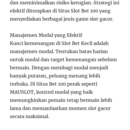
dan meminimalkan risiko kerugian. Strategi ini
efektif diterapkan di Situs Slot Bet 100 yang
menyediakan berbagai jenis game slot gacor.
Manajemen Modal yang Efektif
Kunci kemenangan di Slot Bet Kecil adalah
manajemen modal. Tentukan batas harian
untuk modal dan target kemenangan sebelum
bermain. Dengan membagi modal menjadi
banyak putaran, peluang menang lebih
terbuka. Di Situs Bet 100 perak seperti
MAUSLOT, kontrol modal yang baik
memungkinkan pemain tetap bermain lebih
lama dan memanfaatkan momen slot gacor
secara maksimal.