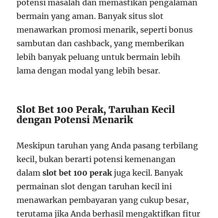
potensi masalah dan memastikan pengalaman
bermain yang aman. Banyak situs slot
menawarkan promosi menarik, seperti bonus
sambutan dan cashback, yang memberikan
lebih banyak peluang untuk bermain lebih
lama dengan modal yang lebih besar.
Slot Bet 100 Perak, Taruhan Kecil
dengan Potensi Menarik
Meskipun taruhan yang Anda pasang terbilang
kecil, bukan berarti potensi kemenangan
dalam
slot bet 100 perak
juga kecil. Banyak
permainan slot dengan taruhan kecil ini
menawarkan pembayaran yang cukup besar,
terutama jika Anda berhasil mengaktifkan fitur