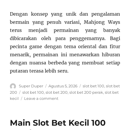
Dengan konsep yang unik dan pengalaman
bermain yang penuh variasi, Mahjong Ways
terus menjadi permainan yang banyak
dibicarakan oleh para penggemarnya. Bagi
pecinta game dengan tema oriental dan fitur
menarik, permainan ini menawarkan hiburan
dengan nuansa berbeda yang membuat setiap
putaran terasa lebih seru.
Author
Posted
Categories
Super Duper
Agustus 5, 2026
slot bet 100
,
slot bet
on
Tags
200
slot bet 100
,
slot bet 200
,
slot bet 200 perak
,
slot bet
on
kecil
Leave a comment
Mahjong
Ways
Paling
Main Slot Bet Kecil 100
Gokil
Pecah