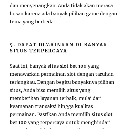
dan menyenangkan. Anda tidak akan merasa
bosan karena ada banyak pilihan game dengan
tema yang berbeda.
5.
DAPAT DIMAINKAN DI BANYAK
SITUS TERPERCAYA
Saat ini, banyak
situs slot bet 100
yang
menawarkan permainan slot dengan taruhan
terjangkau. Dengan begitu banyaknya pilihan
situs, Anda bisa memilih situs yang
memberikan layanan terbaik, mulai dari
keamanan transaksi hingga kualitas
permainan. Pastikan Anda memilih
situs slot
bet 100
yang terpercaya untuk menghindari