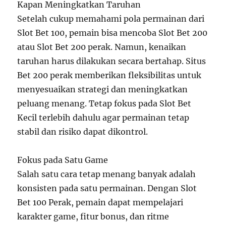
Kapan Meningkatkan Taruhan
Setelah cukup memahami pola permainan dari
Slot Bet 100, pemain bisa mencoba Slot Bet 200
atau Slot Bet 200 perak. Namun, kenaikan
taruhan harus dilakukan secara bertahap. Situs
Bet 200 perak memberikan fleksibilitas untuk
menyesuaikan strategi dan meningkatkan
peluang menang. Tetap fokus pada Slot Bet
Kecil terlebih dahulu agar permainan tetap
stabil dan risiko dapat dikontrol.
Fokus pada Satu Game
Salah satu cara tetap menang banyak adalah
konsisten pada satu permainan. Dengan Slot
Bet 100 Perak, pemain dapat mempelajari
karakter game, fitur bonus, dan ritme