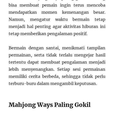
bisa membuat pemain ingin terus mencoba
mendapatkan momen kemenangan besar.
Namun, mengatur waktu bermain tetap
menjadi hal penting agar aktivitas hiburan ini
tetap memberikan pengalaman positif.
Bermain dengan santai, menikmati tampilan
permainan, serta tidak terlalu mengejar hasil
tertentu dapat membuat pengalaman menjadi
lebih menyenangkan. Setiap sesi permainan
memiliki cerita berbeda, sehingga tidak perlu
terburu-buru dalam mengambil keputusan.
Mahjong Ways Paling Gokil