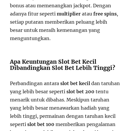
bonus atau memenangkan jackpot. Dengan
adanya fitur seperti
multiplier
atau
free spins
,
setiap putaran memberikan peluang lebih
besar untuk meraih kemenangan yang
menguntungkan.
Apa Keuntungan Slot Bet Kecil
Dibandingkan Slot Bet Lebih Tinggi?
Perbandingan antara
slot bet kecil
dan taruhan
yang lebih besar seperti
slot bet 200
tentu
menarik untuk dibahas. Meskipun taruhan
yang lebih besar menawarkan hadiah yang
lebih tinggi, permainan dengan taruhan kecil
seperti
slot bet 100
memberikan pengalaman