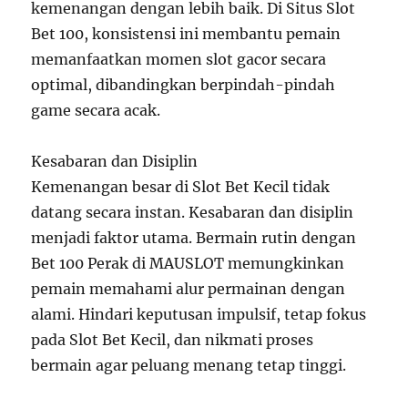
kemenangan dengan lebih baik. Di Situs Slot
Bet 100, konsistensi ini membantu pemain
memanfaatkan momen slot gacor secara
optimal, dibandingkan berpindah-pindah
game secara acak.
Kesabaran dan Disiplin
Kemenangan besar di Slot Bet Kecil tidak
datang secara instan. Kesabaran dan disiplin
menjadi faktor utama. Bermain rutin dengan
Bet 100 Perak di MAUSLOT memungkinkan
pemain memahami alur permainan dengan
alami. Hindari keputusan impulsif, tetap fokus
pada Slot Bet Kecil, dan nikmati proses
bermain agar peluang menang tetap tinggi.