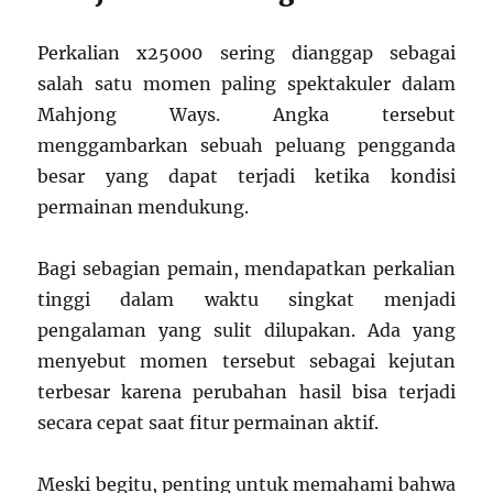
Perkalian x25000 sering dianggap sebagai
salah satu momen paling spektakuler dalam
Mahjong Ways. Angka tersebut
menggambarkan sebuah peluang pengganda
besar yang dapat terjadi ketika kondisi
permainan mendukung.
Bagi sebagian pemain, mendapatkan perkalian
tinggi dalam waktu singkat menjadi
pengalaman yang sulit dilupakan. Ada yang
menyebut momen tersebut sebagai kejutan
terbesar karena perubahan hasil bisa terjadi
secara cepat saat fitur permainan aktif.
Meski begitu, penting untuk memahami bahwa