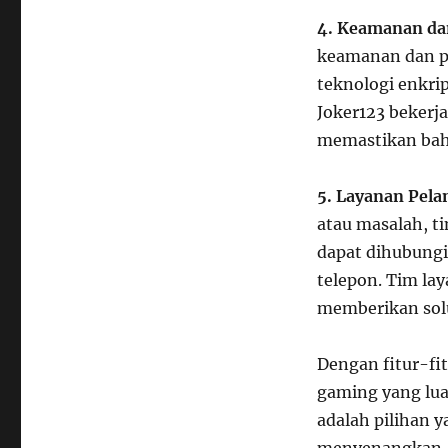
4. Keamanan dan
keamanan dan pr
teknologi enkrip
Joker123 bekerj
memastikan bahw
5. Layanan Pela
atau masalah, t
dapat dihubungi 
telepon. Tim la
memberikan sol
Dengan fitur-fi
gaming yang luar
adalah pilihan 