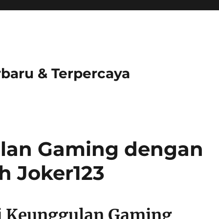
erbaru & Terpercaya
lan Gaming dengan
ih Joker123
i Keunggulan Gaming