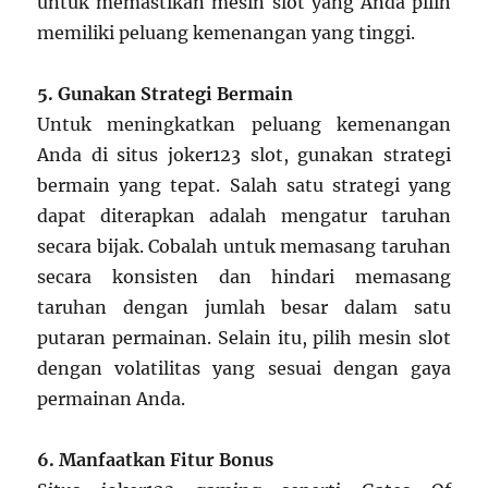
untuk memastikan mesin slot yang Anda pilih
memiliki peluang kemenangan yang tinggi.
5. Gunakan Strategi Bermain
Untuk meningkatkan peluang kemenangan
Anda di situs joker123 slot, gunakan strategi
bermain yang tepat. Salah satu strategi yang
dapat diterapkan adalah mengatur taruhan
secara bijak. Cobalah untuk memasang taruhan
secara konsisten dan hindari memasang
taruhan dengan jumlah besar dalam satu
putaran permainan. Selain itu, pilih mesin slot
dengan volatilitas yang sesuai dengan gaya
permainan Anda.
6. Manfaatkan Fitur Bonus