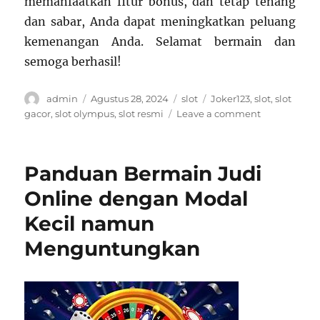
memanfaatkan fitur bonus, dan tetap tenang
dan sabar, Anda dapat meningkatkan peluang
kemenangan Anda. Selamat bermain dan
semoga berhasil!
Author
Posted
Categories
Tags
admin
Agustus 28, 2024
slot
Joker123
,
slot
,
slot
on
on
gacor
,
slot olympus
,
slot resmi
Leave a comment
Panduan
Lengkap
untuk
Panduan Bermain Judi
Mendapatk
Link
Online dengan Modal
Situs
Kecil namun
Gates
of
Menguntungkan
Olympus
1000
yang
Gacor
Hari