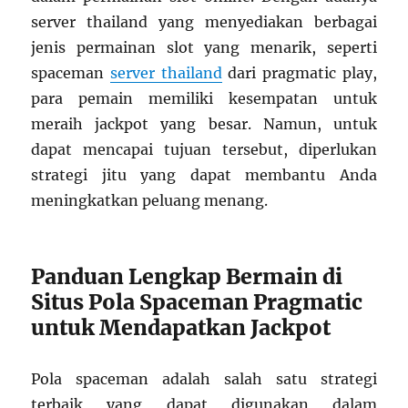
server thailand yang menyediakan berbagai
jenis permainan slot yang menarik, seperti
spaceman
server thailand
dari pragmatic play,
para pemain memiliki kesempatan untuk
meraih jackpot yang besar. Namun, untuk
dapat mencapai tujuan tersebut, diperlukan
strategi jitu yang dapat membantu Anda
meningkatkan peluang menang.
Panduan Lengkap Bermain di
Situs Pola Spaceman Pragmatic
untuk Mendapatkan Jackpot
Pola spaceman adalah salah satu strategi
terbaik yang dapat digunakan dalam