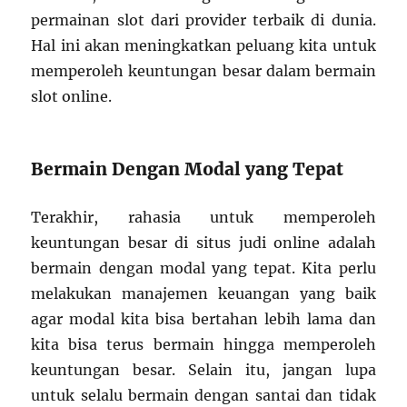
permainan slot dari provider terbaik di dunia.
Hal ini akan meningkatkan peluang kita untuk
memperoleh keuntungan besar dalam bermain
slot online.
Bermain Dengan Modal yang Tepat
Terakhir, rahasia untuk memperoleh
keuntungan besar di situs judi online adalah
bermain dengan modal yang tepat. Kita perlu
melakukan manajemen keuangan yang baik
agar modal kita bisa bertahan lebih lama dan
kita bisa terus bermain hingga memperoleh
keuntungan besar. Selain itu, jangan lupa
untuk selalu bermain dengan santai dan tidak