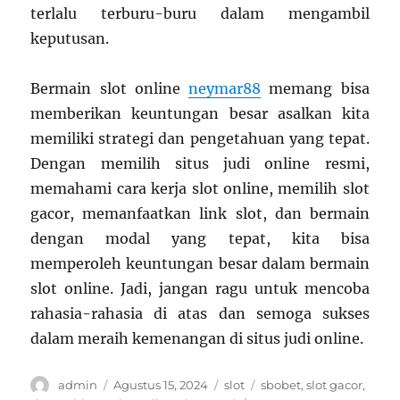
terlalu terburu-buru dalam mengambil
keputusan.
Bermain slot online
neymar88
memang bisa
memberikan keuntungan besar asalkan kita
memiliki strategi dan pengetahuan yang tepat.
Dengan memilih situs judi online resmi,
memahami cara kerja slot online, memilih slot
gacor, memanfaatkan link slot, dan bermain
dengan modal yang tepat, kita bisa
memperoleh keuntungan besar dalam bermain
slot online. Jadi, jangan ragu untuk mencoba
rahasia-rahasia di atas dan semoga sukses
dalam meraih kemenangan di situs judi online.
Author
Posted
Categories
Tags
admin
Agustus 15, 2024
slot
sbobet
,
slot gacor
,