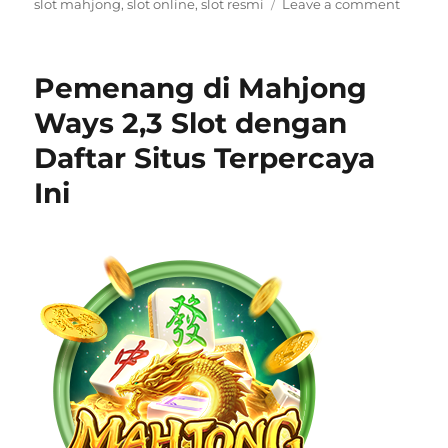
on
on
slot mahjong
,
slot online
,
slot resmi
Leave a comment
Pandu
Berma
Judi
Pemenang di Mahjong
Online
denga
Ways 2,3 Slot dengan
Modal
Daftar Situs Terpercaya
Kecil
namu
Ini
Mengu