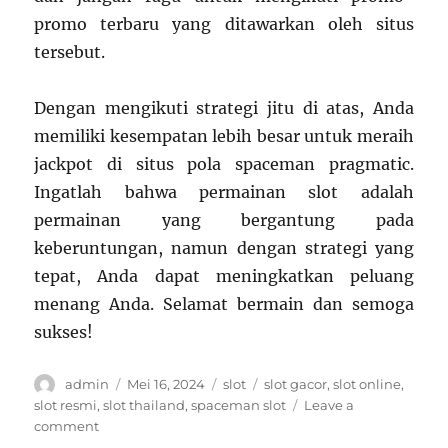
promo terbaru yang ditawarkan oleh situs
tersebut.
Dengan mengikuti strategi jitu di atas, Anda
memiliki kesempatan lebih besar untuk meraih
jackpot di situs pola spaceman pragmatic.
Ingatlah bahwa permainan slot adalah
permainan yang bergantung pada
keberuntungan, namun dengan strategi yang
tepat, Anda dapat meningkatkan peluang
menang Anda. Selamat bermain dan semoga
sukses!
Author
Posted
Categories
Tags
admin
Mei 16, 2024
slot
slot gacor
,
slot online
,
on
slot resmi
,
slot thailand
,
spaceman slot
Leave a
on
comment
Strategi