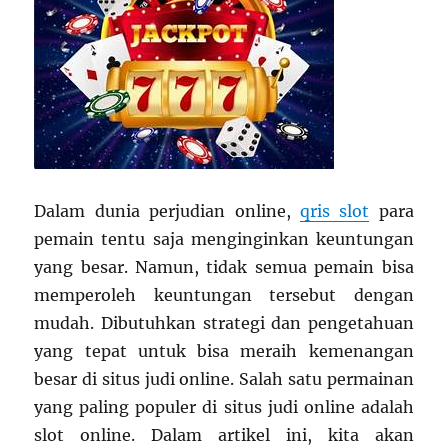
Ini
Dalam dunia perjudian online,
qris slot
para
pemain tentu saja menginginkan keuntungan
yang besar. Namun, tidak semua pemain bisa
memperoleh keuntungan tersebut dengan
mudah. Dibutuhkan strategi dan pengetahuan
yang tepat untuk bisa meraih kemenangan
besar di situs judi online. Salah satu permainan
yang paling populer di situs judi online adalah
slot online. Dalam artikel ini, kita akan