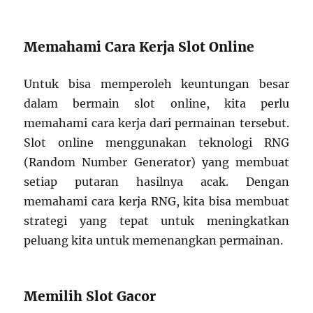
Memahami Cara Kerja Slot Online
Untuk bisa memperoleh keuntungan besar
dalam bermain slot online, kita perlu
memahami cara kerja dari permainan tersebut.
Slot online menggunakan teknologi RNG
(Random Number Generator) yang membuat
setiap putaran hasilnya acak. Dengan
memahami cara kerja RNG, kita bisa membuat
strategi yang tepat untuk meningkatkan
peluang kita untuk memenangkan permainan.
Memilih Slot Gacor