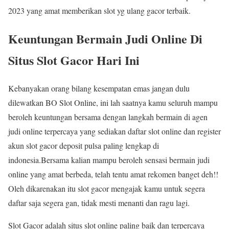
2023 yang amat memberikan slot yg ulang gacor terbaik.
Keuntungan Bermain Judi Online Di
Situs Slot Gacor Hari Ini
Kebanyakan orang bilang kesempatan emas jangan dulu
dilewatkan BO Slot Online, ini lah saatnya kamu seluruh mampu
beroleh keuntungan bersama dengan langkah bermain di agen
judi online terpercaya yang sediakan daftar slot online dan register
akun slot gacor deposit pulsa paling lengkap di
indonesia.Bersama kalian mampu beroleh sensasi bermain judi
online yang amat berbeda, telah tentu amat rekomen banget deh!!
Oleh dikarenakan itu slot gacor mengajak kamu untuk segera
daftar saja segera gan, tidak mesti menanti dan ragu lagi.
Slot Gacor adalah situs slot online paling baik dan terpercaya