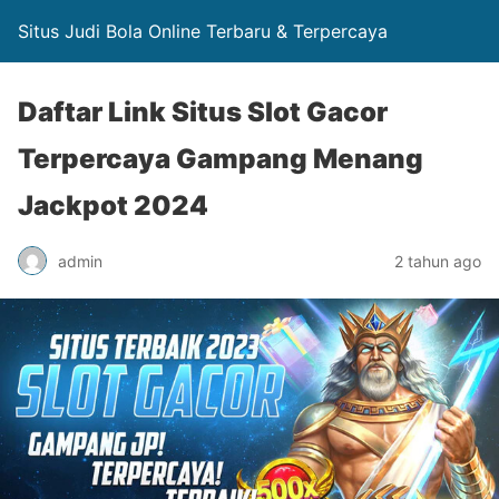
Situs Judi Bola Online Terbaru & Terpercaya
Daftar Link Situs Slot Gacor
Terpercaya Gampang Menang
Jackpot 2024
admin
2 tahun ago