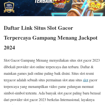
Daftar Link Situs Slot Gacor
Terpercaya Gampang Menang Jackpot
2024
Slot Gacor Gampang Menang menyediakan situs slot gacor 2023
dibekali provider slot online terpercaya dan terbaru. Daftar &
mainkan games judi online paling baik disini. Situs slot resmi
tergacor adalah sebuah situs permainan slot atau situs
slot
gacor
terpercaya yang menampilkan video game gulungan memuat
simbol-simbol tertentu. Ada banyak slot gacor paling baru berasal
dari provider slot gacor 2023 berkelas Internasional, layaknya