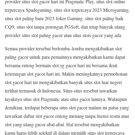
provider situs slot gacor hari ini Pragmatic Play, situs slot online
terpercaya Spadegaming, situs slot terpercaya 2023 Microgaming,
situs slot paling baru 2023 Joker Gaming, situs slot paling baik
CQ9, situs slot tanpa potongan PGSoft, dan tetap banyak ulang
provider situs slot paling gacor atau situs slots gacor yang ada.
Semua provider tersebut berlomba–lomba mengakibatkan slot
paling gacor untuk para pemainnya mengakibatkan kamu dapat
bersama enteng bermain slot yg gacor hari ini bersama ikuti
keterangan slot gacor hari ini. Makin meningkatnya permohonan
slot gacor hari ini mengakibatkan banyak situs slot luar negeri
terlihat termasuk di Indonesia. Situs-situs tersebut tawarkan
layaknya situs slot Pragmatic atau situs gacor lainnya. Walaupun
demikian, terdapat beberapa situs slot gacor malam ini palsu yang
tawarkan daftar slot gacor enteng menang tanpa lisensi resmi atau
slot yang ulang gacor abal-abal. Hal tersebut mengakibatkan
kamu harus lebih selektif di dalam memilih situs slot terpercaya