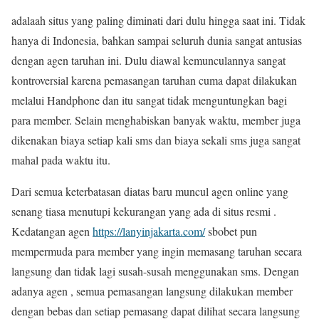
adalaah situs yang paling diminati dari dulu hingga saat ini. Tidak
hanya di Indonesia, bahkan sampai seluruh dunia sangat antusias
dengan agen taruhan ini. Dulu diawal kemunculannya sangat
kontroversial karena pemasangan taruhan cuma dapat dilakukan
melalui Handphone dan itu sangat tidak menguntungkan bagi
para member. Selain menghabiskan banyak waktu, member juga
dikenakan biaya setiap kali sms dan biaya sekali sms juga sangat
mahal pada waktu itu.
Dari semua keterbatasan diatas baru muncul agen online yang
senang tiasa menutupi kekurangan yang ada di situs resmi .
Kedatangan agen
https://lanyinjakarta.com/
sbobet pun
mempermuda para member yang ingin memasang taruhan secara
langsung dan tidak lagi susah-susah menggunakan sms. Dengan
adanya agen , semua pemasangan langsung dilakukan member
dengan bebas dan setiap pemasang dapat dilihat secara langsung