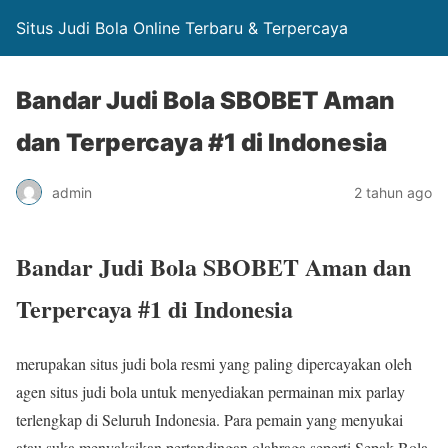
Situs Judi Bola Online Terbaru & Terpercaya
Bandar Judi Bola SBOBET Aman
dan Terpercaya #1 di Indonesia
admin
2 tahun ago
Bandar Judi Bola SBOBET Aman dan
Terpercaya #1 di Indonesia
merupakan situs judi bola resmi yang paling dipercayakan oleh
agen situs judi bola untuk menyediakan permainan mix parlay
terlengkap di Seluruh Indonesia. Para pemain yang menyukai
atau suka menyaksikan pertandingan olahraga seperti Sepak Bola