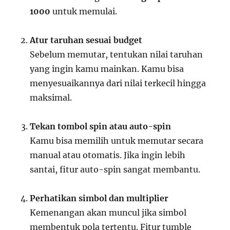
1000
untuk memulai.
Atur taruhan sesuai budget
Sebelum memutar, tentukan nilai taruhan
yang ingin kamu mainkan. Kamu bisa
menyesuaikannya dari nilai terkecil hingga
maksimal.
Tekan tombol spin atau auto-spin
Kamu bisa memilih untuk memutar secara
manual atau otomatis. Jika ingin lebih
santai, fitur auto-spin sangat membantu.
Perhatikan simbol dan multiplier
Kemenangan akan muncul jika simbol
membentuk pola tertentu. Fitur tumble