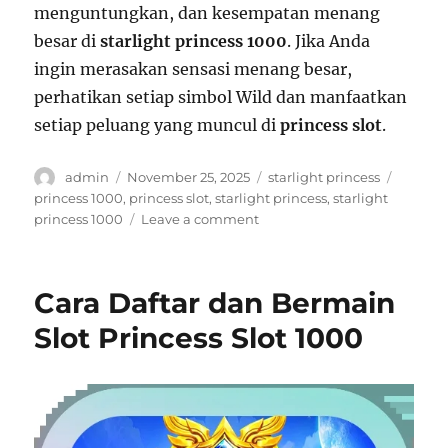
menguntungkan, dan kesempatan menang
besar di
starlight princess 1000
. Jika Anda
ingin merasakan sensasi menang besar,
perhatikan setiap simbol Wild dan manfaatkan
setiap peluang yang muncul di
princess slot
.
Author
Posted
Categories
Tags
admin
November 25, 2025
starlight princess
on
princess 1000
,
princess slot
,
starlight princess
,
starlight
on
princess 1000
Leave a comment
Bagaimana
Fitur
Wild
Cara Daftar dan Bermain
Bisa
Membantu
Slot Princess Slot 1000
Anda
Menang
Besar
di
Slot