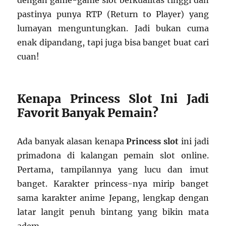
pastinya punya RTP (Return to Player) yang
lumayan menguntungkan. Jadi bukan cuma
enak dipandang, tapi juga bisa banget buat cari
cuan!
Kenapa Princess Slot Ini Jadi
Favorit Banyak Pemain?
Ada banyak alasan kenapa
Princess slot
ini jadi
primadona di kalangan pemain slot online.
Pertama, tampilannya yang lucu dan imut
banget. Karakter princess-nya mirip banget
sama karakter anime Jepang, lengkap dengan
latar langit penuh bintang yang bikin mata
adem.