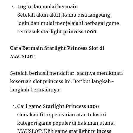
Login dan mulai bermain
Setelah akun aktif, kamu bisa langsung
login dan mulai menjelajahi berbagai game,
termasuk
starlight princess 1000
.
Cara Bermain Starlight Princess Slot di
MAUSLOT
Setelah berhasil mendaftar, saatnya menikmati
keseruan
slot princess
ini. Berikut langkah-
langkah bermainnya:
Cari game Starlight Princess 1000
Gunakan fitur pencarian atau telusuri
kategori game populer di halaman utama
MAUSLOT. Klik game
starlight princess