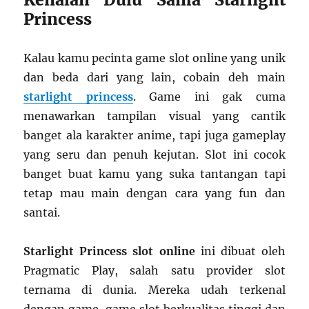
Princess
Kalau kamu pecinta game slot online yang unik
dan beda dari yang lain, cobain deh main
starlight princess
. Game ini gak cuma
menawarkan tampilan visual yang cantik
banget ala karakter anime, tapi juga gameplay
yang seru dan penuh kejutan. Slot ini cocok
banget buat kamu yang suka tantangan tapi
tetap mau main dengan cara yang fun dan
santai.
Starlight Princess slot online
ini dibuat oleh
Pragmatic Play, salah satu provider slot
ternama di dunia. Mereka udah terkenal
dengan game-game slot berkualitas tinggi dan