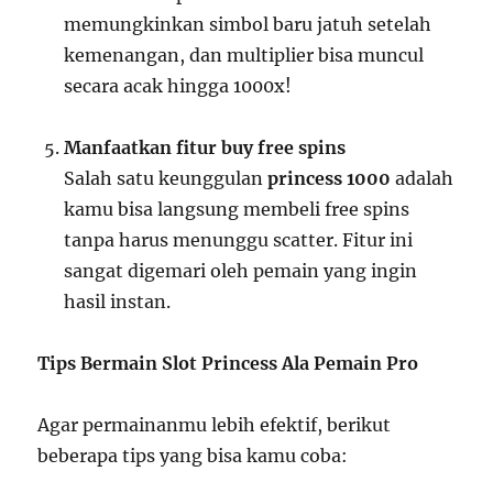
memungkinkan simbol baru jatuh setelah
kemenangan, dan multiplier bisa muncul
secara acak hingga 1000x!
Manfaatkan fitur buy free spins
Salah satu keunggulan
princess 1000
adalah
kamu bisa langsung membeli free spins
tanpa harus menunggu scatter. Fitur ini
sangat digemari oleh pemain yang ingin
hasil instan.
Tips Bermain Slot Princess Ala Pemain Pro
Agar permainanmu lebih efektif, berikut
beberapa tips yang bisa kamu coba: