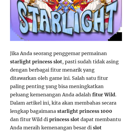
Jika Anda seorang penggemar permainan
starlight princess slot
, pasti sudah tidak asing
dengan berbagai fitur menarik yang
ditawarkan oleh game ini. Salah satu fitur
paling penting yang bisa meningkatkan
peluang kemenangan Anda adalah
fitur Wild
.
Dalam artikel ini, kita akan membahas secara
lengkap bagaimana
starlight princess 1000
dan fitur Wild di
princess slot
dapat membantu
Anda meraih kemenangan besar di
slot