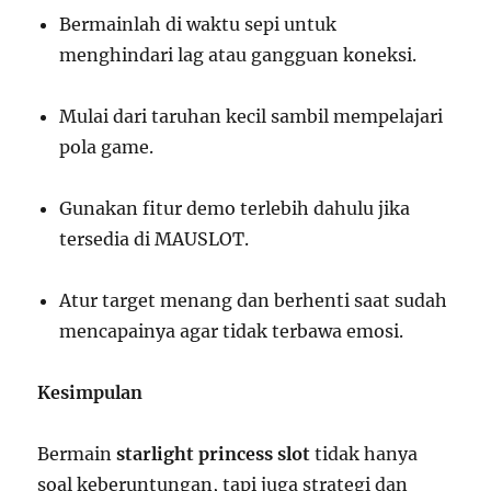
Bermainlah di waktu sepi untuk
menghindari lag atau gangguan koneksi.
Mulai dari taruhan kecil sambil mempelajari
pola game.
Gunakan fitur demo terlebih dahulu jika
tersedia di MAUSLOT.
Atur target menang dan berhenti saat sudah
mencapainya agar tidak terbawa emosi.
Kesimpulan
Bermain
starlight princess slot
tidak hanya
soal keberuntungan, tapi juga strategi dan