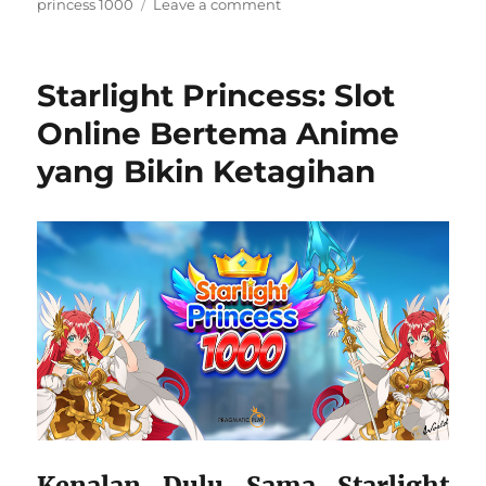
on
princess 1000
Leave a comment
Cara
Daftar
dan
Starlight Princess: Slot
Bermain
Slot
Online Bertema Anime
Princess
yang Bikin Ketagihan
Slot
1000
Kenalan Dulu Sama Starlight