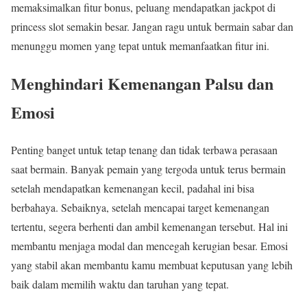
memaksimalkan fitur bonus, peluang mendapatkan jackpot di
princess slot semakin besar. Jangan ragu untuk bermain sabar dan
menunggu momen yang tepat untuk memanfaatkan fitur ini.
Menghindari Kemenangan Palsu dan
Emosi
Penting banget untuk tetap tenang dan tidak terbawa perasaan
saat bermain. Banyak pemain yang tergoda untuk terus bermain
setelah mendapatkan kemenangan kecil, padahal ini bisa
berbahaya. Sebaiknya, setelah mencapai target kemenangan
tertentu, segera berhenti dan ambil kemenangan tersebut. Hal ini
membantu menjaga modal dan mencegah kerugian besar. Emosi
yang stabil akan membantu kamu membuat keputusan yang lebih
baik dalam memilih waktu dan taruhan yang tepat.