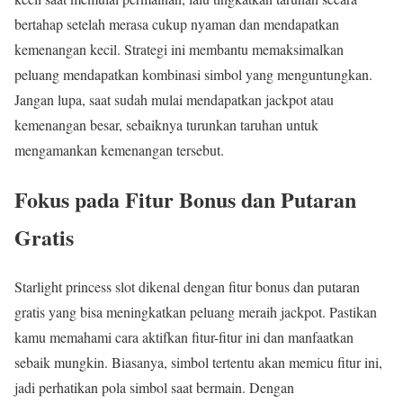
bertahap setelah merasa cukup nyaman dan mendapatkan
kemenangan kecil. Strategi ini membantu memaksimalkan
peluang mendapatkan kombinasi simbol yang menguntungkan.
Jangan lupa, saat sudah mulai mendapatkan jackpot atau
kemenangan besar, sebaiknya turunkan taruhan untuk
mengamankan kemenangan tersebut.
Fokus pada Fitur Bonus dan Putaran
Gratis
Starlight princess slot dikenal dengan fitur bonus dan putaran
gratis yang bisa meningkatkan peluang meraih jackpot. Pastikan
kamu memahami cara aktifkan fitur-fitur ini dan manfaatkan
sebaik mungkin. Biasanya, simbol tertentu akan memicu fitur ini,
jadi perhatikan pola simbol saat bermain. Dengan