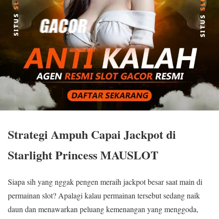
Strategi Ampuh Capai Jackpot di
Starlight Princess MAUSLOT
Siapa sih yang nggak pengen meraih jackpot besar saat main di
permainan slot? Apalagi kalau permainan tersebut sedang naik
daun dan menawarkan peluang kemenangan yang menggoda,