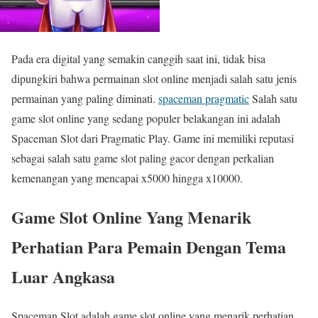
Pada era digital yang semakin canggih saat ini, tidak bisa
dipungkiri bahwa permainan slot online menjadi salah satu jenis
permainan yang paling diminati.
spaceman pragmatic
Salah satu
game slot online yang sedang populer belakangan ini adalah
Spaceman Slot dari Pragmatic Play. Game ini memiliki reputasi
sebagai salah satu game slot paling gacor dengan perkalian
kemenangan yang mencapai x5000 hingga x10000.
Game Slot Online Yang Menarik
Perhatian Para Pemain Dengan Tema
Luar Angkasa
Spaceman Slot adalah game slot online yang menarik perhatian