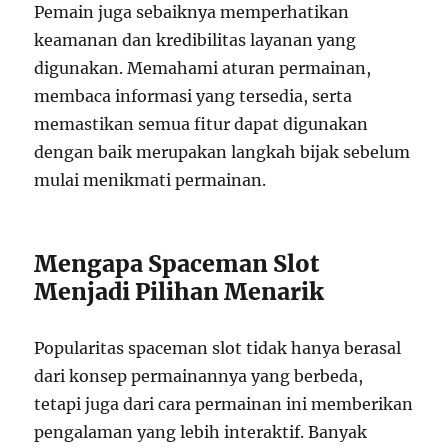
Pemain juga sebaiknya memperhatikan
keamanan dan kredibilitas layanan yang
digunakan. Memahami aturan permainan,
membaca informasi yang tersedia, serta
memastikan semua fitur dapat digunakan
dengan baik merupakan langkah bijak sebelum
mulai menikmati permainan.
Mengapa Spaceman Slot
Menjadi Pilihan Menarik
Popularitas spaceman slot tidak hanya berasal
dari konsep permainannya yang berbeda,
tetapi juga dari cara permainan ini memberikan
pengalaman yang lebih interaktif. Banyak