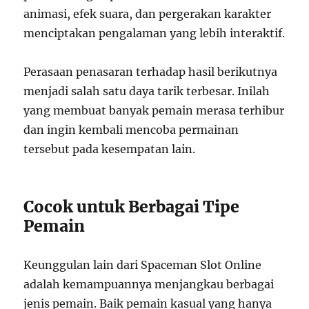
animasi, efek suara, dan pergerakan karakter
menciptakan pengalaman yang lebih interaktif.
Perasaan penasaran terhadap hasil berikutnya
menjadi salah satu daya tarik terbesar. Inilah
yang membuat banyak pemain merasa terhibur
dan ingin kembali mencoba permainan
tersebut pada kesempatan lain.
Cocok untuk Berbagai Tipe
Pemain
Keunggulan lain dari Spaceman Slot Online
adalah kemampuannya menjangkau berbagai
jenis pemain. Baik pemain kasual yang hanya