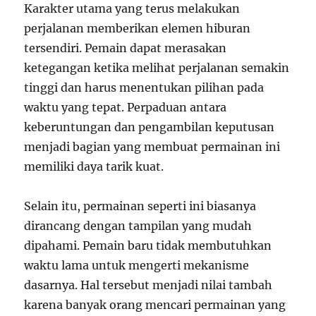
Karakter utama yang terus melakukan
perjalanan memberikan elemen hiburan
tersendiri. Pemain dapat merasakan
ketegangan ketika melihat perjalanan semakin
tinggi dan harus menentukan pilihan pada
waktu yang tepat. Perpaduan antara
keberuntungan dan pengambilan keputusan
menjadi bagian yang membuat permainan ini
memiliki daya tarik kuat.
Selain itu, permainan seperti ini biasanya
dirancang dengan tampilan yang mudah
dipahami. Pemain baru tidak membutuhkan
waktu lama untuk mengerti mekanisme
dasarnya. Hal tersebut menjadi nilai tambah
karena banyak orang mencari permainan yang