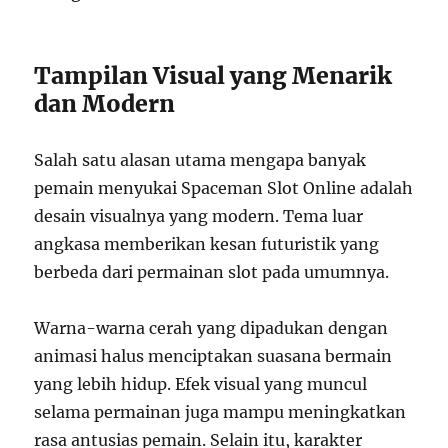
Tampilan Visual yang Menarik
dan Modern
Salah satu alasan utama mengapa banyak
pemain menyukai Spaceman Slot Online adalah
desain visualnya yang modern. Tema luar
angkasa memberikan kesan futuristik yang
berbeda dari permainan slot pada umumnya.
Warna-warna cerah yang dipadukan dengan
animasi halus menciptakan suasana bermain
yang lebih hidup. Efek visual yang muncul
selama permainan juga mampu meningkatkan
rasa antusias pemain. Selain itu, karakter