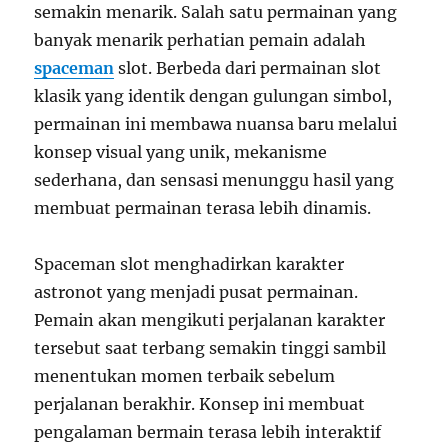
semakin menarik. Salah satu permainan yang
banyak menarik perhatian pemain adalah
spaceman
slot. Berbeda dari permainan slot
klasik yang identik dengan gulungan simbol,
permainan ini membawa nuansa baru melalui
konsep visual yang unik, mekanisme
sederhana, dan sensasi menunggu hasil yang
membuat permainan terasa lebih dinamis.
Spaceman slot menghadirkan karakter
astronot yang menjadi pusat permainan.
Pemain akan mengikuti perjalanan karakter
tersebut saat terbang semakin tinggi sambil
menentukan momen terbaik sebelum
perjalanan berakhir. Konsep ini membuat
pengalaman bermain terasa lebih interaktif