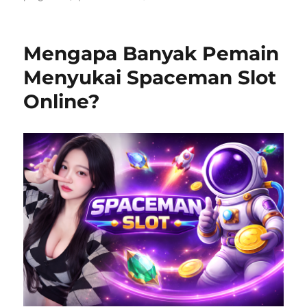
Memulai
Pengalaman
Bermain
Mengapa Banyak Pemain
Spaceman
Slot
Menyukai Spaceman Slot
dengan
Online?
Langkah
Mudah