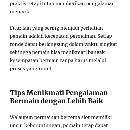
praktis tetapi tetap memberikan pengalaman
menarik.
Fitur lain yang sering menjadi perhatian
pemain adalah kecepatan permainan. Setiap
ronde dapat berlangsung dalam waktu singkat
sehingga pemain bisa menikmati banyak
kesempatan bermain tanpa harus melalui
proses yang rumit.
Tips Menikmati Pengalaman
Bermain dengan Lebih Baik
Walaupun permainan bertema slot memiliki
unsur keberuntungan, pemain tetap dapat