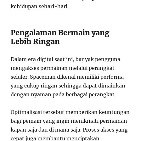
kehidupan sehari-hari.
Pengalaman Bermain yang
Lebih Ringan
Dalam era digital saat ini, banyak pengguna
mengakses permainan melalui perangkat
seluler. Spaceman dikenal memiliki performa
yang cukup ringan sehingga dapat dimainkan
dengan nyaman pada berbagai perangkat.
Optimalisasi tersebut memberikan keuntungan
bagi pemain yang ingin menikmati permainan
kapan saja dan di mana saja. Proses akses yang
cepat juga membantu menciptakan