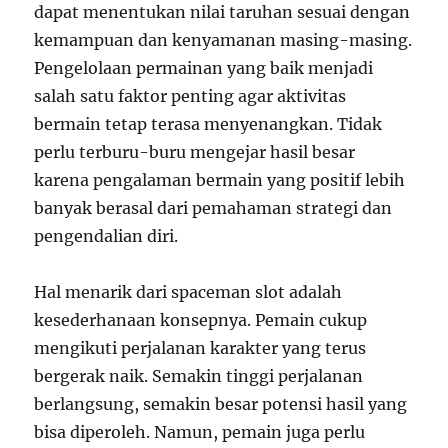
dapat menentukan nilai taruhan sesuai dengan
kemampuan dan kenyamanan masing-masing.
Pengelolaan permainan yang baik menjadi
salah satu faktor penting agar aktivitas
bermain tetap terasa menyenangkan. Tidak
perlu terburu-buru mengejar hasil besar
karena pengalaman bermain yang positif lebih
banyak berasal dari pemahaman strategi dan
pengendalian diri.
Hal menarik dari spaceman slot adalah
kesederhanaan konsepnya. Pemain cukup
mengikuti perjalanan karakter yang terus
bergerak naik. Semakin tinggi perjalanan
berlangsung, semakin besar potensi hasil yang
bisa diperoleh. Namun, pemain juga perlu