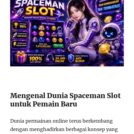
Mengenal Dunia Spaceman Slot
untuk Pemain Baru
Dunia permainan online terus berkembang
dengan menghadirkan berbagai konsep yang