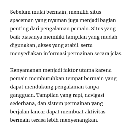
Sebelum mulai bermain, memilih situs
spaceman yang nyaman juga menjadi bagian
penting dari pengalaman pemain. Situs yang
baik biasanya memiliki tampilan yang mudah
digunakan, akses yang stabil, serta
menyediakan informasi permainan secara jelas.
Kenyamanan menjadi faktor utama karena
pemain membutuhkan tempat bermain yang
dapat mendukung pengalaman tanpa
gangguan. Tampilan yang rapi, navigasi
sederhana, dan sistem permainan yang
berjalan lancar dapat membuat aktivitas
bermain terasa lebih menyenangkan.