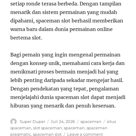
setiap ronde terasa berbeda. Dengan tampilan
menarik dan sistem permainan yang mudah
dipahami, spaceman slot berhasil memberikan
warna baru dalam dunia permainan online
bertema slot.
Bagi pemain yang ingin mengenal permainan
dengan konsep unik, memahami cara kerja dan
menikmati proses bermain menjadi hal yang
lebih penting daripada sekadar mengejar hasil.
Dengan pendekatan yang tepat, pengalaman
menjelajahi dunia spaceman slot dapat menjadi
hiburan yang menarik dan penuh keseruan.
Author
Posted
Categories
Tags
Super Duper
Juli 24, 2026
spaceman
situs
on
spaceman
,
slot spaceman
,
spaceman
,
spaceman
on
pragmatic
,
spaceman slot
Leave a comment