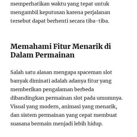
memperhatikan waktu yang tepat untuk
mengambil keputusan karena perjalanan
tersebut dapat berhenti secara tiba-tiba.
Memahami Fitur Menarik di
Dalam Permainan
Salah satu alasan mengapa spaceman slot
banyak diminati adalah adanya fitur yang
memberikan pengalaman berbeda
dibandingkan permainan slot pada umumnya.
Visual yang modern, animasi yang menarik,
dan sistem permainan yang cepat membuat
suasana bermain menjadi lebih hidup.