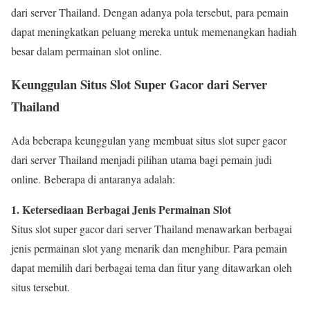
dari server Thailand. Dengan adanya pola tersebut, para pemain
dapat meningkatkan peluang mereka untuk memenangkan hadiah
besar dalam permainan slot online.
Keunggulan Situs Slot Super Gacor dari Server
Thailand
Ada beberapa keunggulan yang membuat situs slot super gacor
dari server Thailand menjadi pilihan utama bagi pemain judi
online. Beberapa di antaranya adalah:
1. Ketersediaan Berbagai Jenis Permainan Slot
Situs slot super gacor dari server Thailand menawarkan berbagai
jenis permainan slot yang menarik dan menghibur. Para pemain
dapat memilih dari berbagai tema dan fitur yang ditawarkan oleh
situs tersebut.