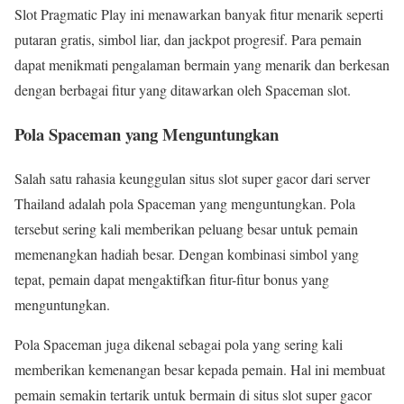
Slot Pragmatic Play ini menawarkan banyak fitur menarik seperti
putaran gratis, simbol liar, dan jackpot progresif. Para pemain
dapat menikmati pengalaman bermain yang menarik dan berkesan
dengan berbagai fitur yang ditawarkan oleh Spaceman slot.
Pola Spaceman yang Menguntungkan
Salah satu rahasia keunggulan situs slot super gacor dari server
Thailand adalah pola Spaceman yang menguntungkan. Pola
tersebut sering kali memberikan peluang besar untuk pemain
memenangkan hadiah besar. Dengan kombinasi simbol yang
tepat, pemain dapat mengaktifkan fitur-fitur bonus yang
menguntungkan.
Pola Spaceman juga dikenal sebagai pola yang sering kali
memberikan kemenangan besar kepada pemain. Hal ini membuat
pemain semakin tertarik untuk bermain di situs slot super gacor