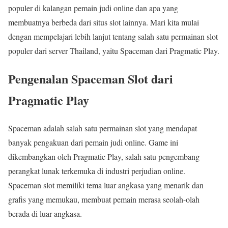
populer di kalangan pemain judi online dan apa yang
membuatnya berbeda dari situs slot lainnya. Mari kita mulai
dengan mempelajari lebih lanjut tentang salah satu permainan slot
populer dari server Thailand, yaitu Spaceman dari Pragmatic Play.
Pengenalan Spaceman Slot dari
Pragmatic Play
Spaceman adalah salah satu permainan slot yang mendapat
banyak pengakuan dari pemain judi online. Game ini
dikembangkan oleh Pragmatic Play, salah satu pengembang
perangkat lunak terkemuka di industri perjudian online.
Spaceman slot memiliki tema luar angkasa yang menarik dan
grafis yang memukau, membuat pemain merasa seolah-olah
berada di luar angkasa.