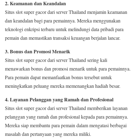
2. Keamanan dan Keandalan
Situs slot super gacor dari server Thailand menjamin keamanan
dan keandalan bagi para pemainnya. Mereka menggunakan
teknologi enkripsi terbaru untuk melindungi data pribadi para
pemain dan memastikan transaksi keuangan berjalan lancar.
3. Bonus dan Promosi Menarik
Situs slot super gacor dari server Thailand sering kali
menawarkan bonus dan promosi menarik untuk para pemainnya.
Para pemain dapat memanfaatkan bonus tersebut untuk
meningkatkan peluang mereka memenangkan hadiah besar.
4. Layanan Pelanggan yang Ramah dan Profesional
Situs slot super gacor dari server Thailand memberikan layanan
pelanggan yang ramah dan profesional kepada para pemainnya.
Mereka siap membantu para pemain dalam mengatasi berbagai
masalah dan pertanyaan yang mereka miliki.