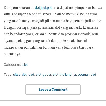
Dari pembahasan di
slot jackpot
, kita dapat menyimpulkan bahwa
situs slot super gacor dari server Thailand memiliki keunggulan
yang membuatnya menjadi pilihan utama bagi pemain judi online.
Dengan berbagai jenis permainan slot yang menarik, keamanan
dan keandalan yang terjamin, bonus dan promosi menarik, serta
layanan pelanggan yang ramah dan profesional, situs ini
menawarkan pengalaman bermain yang luar biasa bagi para
pemainnya.
Categories:
slot
Tags:
situs slot
,
slot
,
slot gacor
,
slot thailand
,
spaceman slot
Leave a Comment