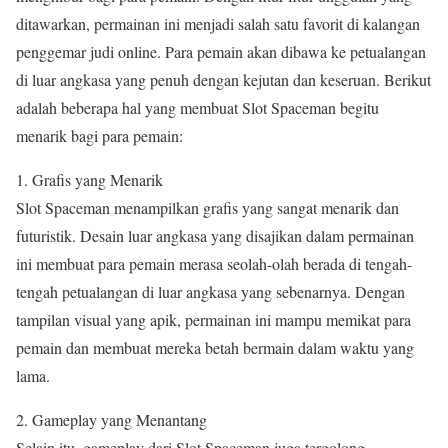
ditawarkan, permainan ini menjadi salah satu favorit di kalangan
penggemar judi online. Para pemain akan dibawa ke petualangan
di luar angkasa yang penuh dengan kejutan dan keseruan. Berikut
adalah beberapa hal yang membuat Slot Spaceman begitu
menarik bagi para pemain:
1. Grafis yang Menarik
Slot Spaceman menampilkan grafis yang sangat menarik dan
futuristik. Desain luar angkasa yang disajikan dalam permainan
ini membuat para pemain merasa seolah-olah berada di tengah-
tengah petualangan di luar angkasa yang sebenarnya. Dengan
tampilan visual yang apik, permainan ini mampu memikat para
pemain dan membuat mereka betah bermain dalam waktu yang
lama.
2. Gameplay yang Menantang
Selain itu, gameplay dari Slot Spaceman juga tergolong