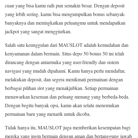
cuan yang bisa kamu raih pun semakin besar. Dengan deposit
yang lebih sering, kamu bisa mengumpulkan bonus sebanyak-
banyaknya dan meningkatkan peluangmu untuk mendapatkan
jackpot yang sangat menggiurkan.
Salah satu keunggulan dari MAUSLOT adalah kemudahan dan
kenyamanan dalam bermain. Situs depo 50 bonus 50 ini telah
dirancang dengan antarmuka yang user-friendly dan sistem
navigasi yang mudah dipahami. Kamu hanya perlu mendaftar,
melakukan deposit, dan segera menikmati permainan dengan
berbagai pilihan slot yang menakjubkan. Setiap permainan
menawarkan keseruan dan peluang menang yang berbeda-beda.
Dengan begitu banyak opsi, kamu akan selalu menemukan
permainan baru yang menarik untuk dicoba.
Tidak hanya itu, MAUSLOT juga memberikan kesempatan bagi
mereka yang ingin bermain dengan aman dan bertanggung jawab