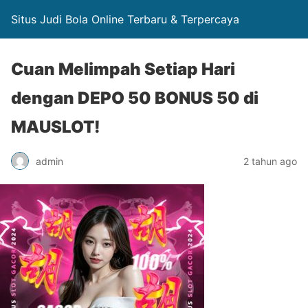
Situs Judi Bola Online Terbaru & Terpercaya
Cuan Melimpah Setiap Hari
dengan DEPO 50 BONUS 50 di
MAUSLOT!
admin
2 tahun ago