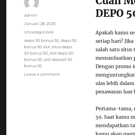
Cuan Me
DEPO 5
Author
admin
Posted
Januari 28, 2025
on
Categories
Uncategorized
Apakah kamu se
Tags
depo 50 bonus 50
,
depo 50
setiap hari? Jik
bonus 50 slot
,
situs depo
salah satu situs
50 bonus 50
,
slot depo 50
memanfaatkan p
bonus 50
,
slot deposit 50
bonus 50
Dengan promo in
on
Leave a comment
menguntungkan h
Cuan
ulas lebih dala
Melimpah
penawaran luar b
Setiap
Hari
dengan
Pertama-tama, 
DEPO
50. Saat kamu m
50
BONUS
mendapatkan tam
50
kamu akan memil