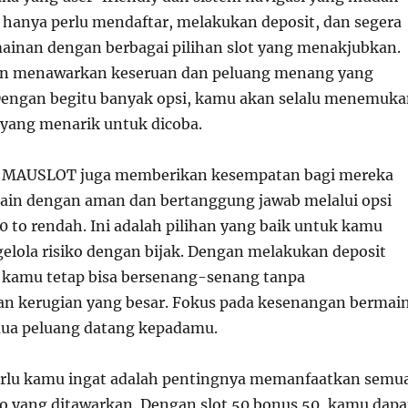
hanya perlu mendaftar, melakukan deposit, dan segera
inan dengan berbagai pilihan slot yang menakjubkan.
an menawarkan keseruan dan peluang menang yang
Dengan begitu banyak opsi, kamu akan selalu menemuk
yang menarik untuk dicoba.
u, MAUSLOT juga memberikan kesempatan bagi mereka
ain dengan aman dan bertanggung jawab melalui opsi
0 to rendah. Ini adalah pilihan yang baik untuk kamu
elola risiko dengan bijak. Dengan melakukan deposit
l, kamu tetap bisa bersenang-senang tanpa
n kerugian yang besar. Fokus pada kesenangan bermain
mua peluang datang kepadamu.
erlu kamu ingat adalah pentingnya memanfaatkan semu
 yang ditawarkan. Dengan slot 50 bonus 50, kamu dapa