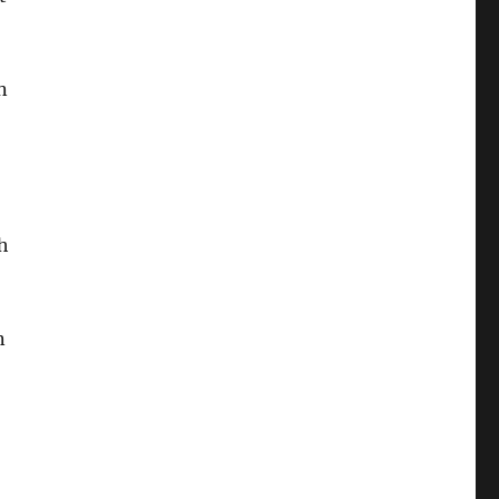
n
h
n