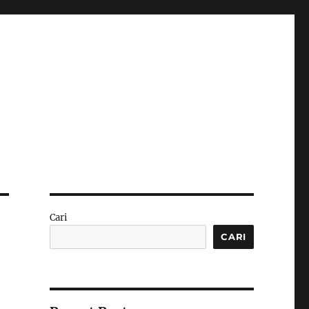
Cari
CARI