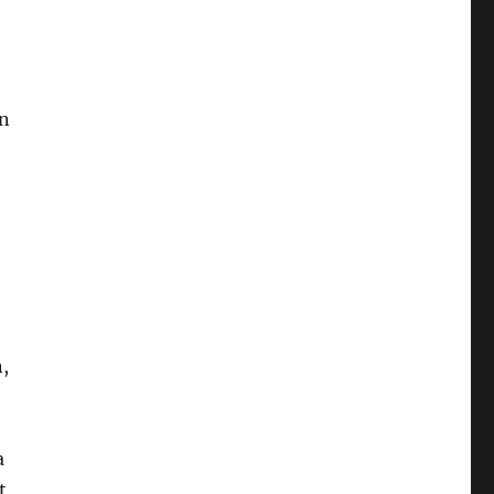
an
,
a
t