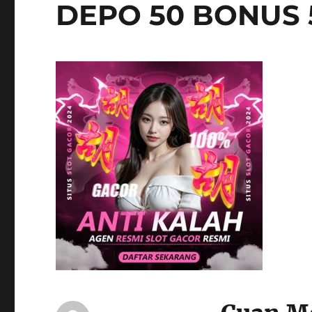
DEPO 50 BONUS 