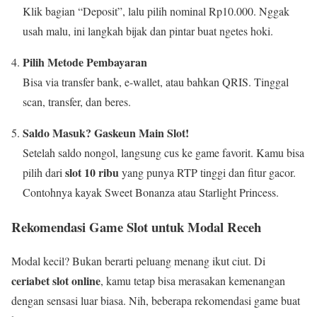
Klik bagian “Deposit”, lalu pilih nominal Rp10.000. Nggak
usah malu, ini langkah bijak dan pintar buat ngetes hoki.
Pilih Metode Pembayaran
Bisa via transfer bank, e-wallet, atau bahkan QRIS. Tinggal
scan, transfer, dan beres.
Saldo Masuk? Gaskeun Main Slot!
Setelah saldo nongol, langsung cus ke game favorit. Kamu bisa
slot 10 ribu
pilih dari
yang punya RTP tinggi dan fitur gacor.
Contohnya kayak Sweet Bonanza atau Starlight Princess.
Rekomendasi Game Slot untuk Modal Receh
Modal kecil? Bukan berarti peluang menang ikut ciut. Di
ceriabet slot online
, kamu tetap bisa merasakan kemenangan
dengan sensasi luar biasa. Nih, beberapa rekomendasi game buat