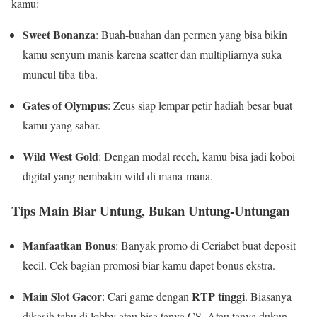
kamu:
Sweet Bonanza
: Buah-buahan dan permen yang bisa bikin
kamu senyum manis karena scatter dan multipliarnya suka
muncul tiba-tiba.
Gates of Olympus
: Zeus siap lempar petir hadiah besar buat
kamu yang sabar.
Wild West Gold
: Dengan modal receh, kamu bisa jadi koboi
digital yang nembakin wild di mana-mana.
Tips Main Biar Untung, Bukan Untung-Untungan
Manfaatkan Bonus
: Banyak promo di Ceriabet buat deposit
kecil. Cek bagian promosi biar kamu dapet bonus ekstra.
Main Slot Gacor
RTP tinggi
: Cari game dengan
. Biasanya
dikasih tahu di lobby atau bisa tanya CS. Atau tanya dukun