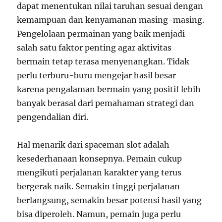
dapat menentukan nilai taruhan sesuai dengan
kemampuan dan kenyamanan masing-masing.
Pengelolaan permainan yang baik menjadi
salah satu faktor penting agar aktivitas
bermain tetap terasa menyenangkan. Tidak
perlu terburu-buru mengejar hasil besar
karena pengalaman bermain yang positif lebih
banyak berasal dari pemahaman strategi dan
pengendalian diri.
Hal menarik dari spaceman slot adalah
kesederhanaan konsepnya. Pemain cukup
mengikuti perjalanan karakter yang terus
bergerak naik. Semakin tinggi perjalanan
berlangsung, semakin besar potensi hasil yang
bisa diperoleh. Namun, pemain juga perlu