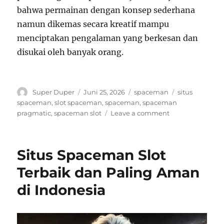
bahwa permainan dengan konsep sederhana
namun dikemas secara kreatif mampu
menciptakan pengalaman yang berkesan dan
disukai oleh banyak orang.
Author
Posted
Categories
Tags
Super Duper
Juni 25, 2026
spaceman
situs
on
spaceman
,
slot spaceman
,
spaceman
,
spaceman
on
pragmatic
,
spaceman slot
Leave a comment
Mengapa
Banyak
Pemain
Situs Spaceman Slot
Menyukai
Spaceman
Terbaik dan Paling Aman
Slot
di Indonesia
Online?