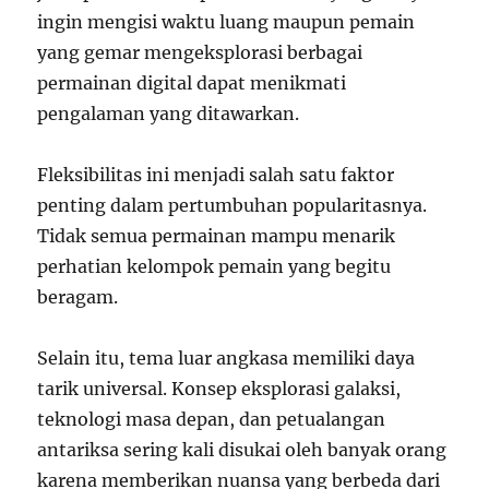
ingin mengisi waktu luang maupun pemain
yang gemar mengeksplorasi berbagai
permainan digital dapat menikmati
pengalaman yang ditawarkan.
Fleksibilitas ini menjadi salah satu faktor
penting dalam pertumbuhan popularitasnya.
Tidak semua permainan mampu menarik
perhatian kelompok pemain yang begitu
beragam.
Selain itu, tema luar angkasa memiliki daya
tarik universal. Konsep eksplorasi galaksi,
teknologi masa depan, dan petualangan
antariksa sering kali disukai oleh banyak orang
karena memberikan nuansa yang berbeda dari