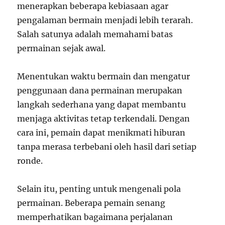
menerapkan beberapa kebiasaan agar
pengalaman bermain menjadi lebih terarah.
Salah satunya adalah memahami batas
permainan sejak awal.
Menentukan waktu bermain dan mengatur
penggunaan dana permainan merupakan
langkah sederhana yang dapat membantu
menjaga aktivitas tetap terkendali. Dengan
cara ini, pemain dapat menikmati hiburan
tanpa merasa terbebani oleh hasil dari setiap
ronde.
Selain itu, penting untuk mengenali pola
permainan. Beberapa pemain senang
memperhatikan bagaimana perjalanan