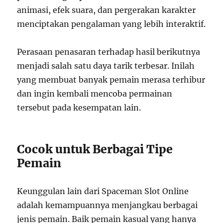
animasi, efek suara, dan pergerakan karakter
menciptakan pengalaman yang lebih interaktif.
Perasaan penasaran terhadap hasil berikutnya
menjadi salah satu daya tarik terbesar. Inilah
yang membuat banyak pemain merasa terhibur
dan ingin kembali mencoba permainan
tersebut pada kesempatan lain.
Cocok untuk Berbagai Tipe
Pemain
Keunggulan lain dari Spaceman Slot Online
adalah kemampuannya menjangkau berbagai
jenis pemain. Baik pemain kasual yang hanya