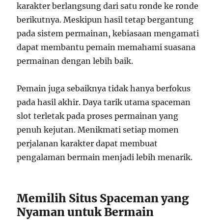
karakter berlangsung dari satu ronde ke ronde
berikutnya. Meskipun hasil tetap bergantung
pada sistem permainan, kebiasaan mengamati
dapat membantu pemain memahami suasana
permainan dengan lebih baik.
Pemain juga sebaiknya tidak hanya berfokus
pada hasil akhir. Daya tarik utama spaceman
slot terletak pada proses permainan yang
penuh kejutan. Menikmati setiap momen
perjalanan karakter dapat membuat
pengalaman bermain menjadi lebih menarik.
Memilih Situs Spaceman yang
Nyaman untuk Bermain