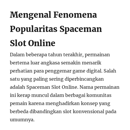
Mengenal Fenomena
Popularitas Spaceman
Slot Online
Dalam beberapa tahun terakhir, permainan
bertema luar angkasa semakin menarik
perhatian para penggemar game digital. Salah
satu yang paling sering diperbincangkan
adalah Spaceman Slot Online. Nama permainan
ini kerap muncul dalam berbagai komunitas
pemain karena menghadirkan konsep yang
berbeda dibandingkan slot konvensional pada
umumnya.