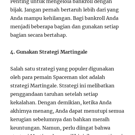
Penting untuk mengelola bankroll dengan
bijak. Jangan pernah bertaruh lebih dari yang
Anda mampu kehilangan. Bagi bankroll Anda
menjadi beberapa bagian dan gunakan setiap
bagian secara bertahap.
4. Gunakan Strategi Martingale
Salah satu strategi yang populer digunakan
oleh para pemain Spaceman slot adalah
strategi Martingale. Strategi ini melibatkan
penggandaan taruhan setelah setiap
kekalahan. Dengan demikian, ketika Anda
akhirnya menang, Anda dapat menutupi semua
kerugian sebelumnya dan bahkan meraih
keuntungan. Namun, perlu diingat bahwa