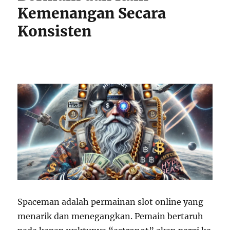
Kemenangan Secara
Konsisten
Spaceman adalah permainan slot online yang
menarik dan menegangkan. Pemain bertaruh