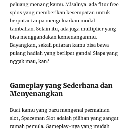
peluang menang kamu. Misalnya, ada fitur free
spins yang memberikan kesempatan untuk
berputar tanpa mengeluarkan modal
tambahan. Selain itu, ada juga multiplier yang
bisa menggandakan kemenanganmu.
Bayangkan, sekali putaran kamu bisa bawa
pulang hadiah yang berlipat ganda! Siapa yang
nggak mau, kan?
Gameplay yang Sederhana dan
Menyenangkan
Buat kamu yang baru mengenal permainan
slot, Spaceman Slot adalah pilihan yang sangat
ramah pemula. Gameplay-nya yang mudah