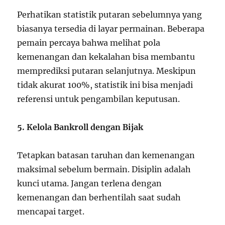
Perhatikan statistik putaran sebelumnya yang
biasanya tersedia di layar permainan. Beberapa
pemain percaya bahwa melihat pola
kemenangan dan kekalahan bisa membantu
memprediksi putaran selanjutnya. Meskipun
tidak akurat 100%, statistik ini bisa menjadi
referensi untuk pengambilan keputusan.
5. Kelola Bankroll dengan Bijak
Tetapkan batasan taruhan dan kemenangan
maksimal sebelum bermain. Disiplin adalah
kunci utama. Jangan terlena dengan
kemenangan dan berhentilah saat sudah
mencapai target.