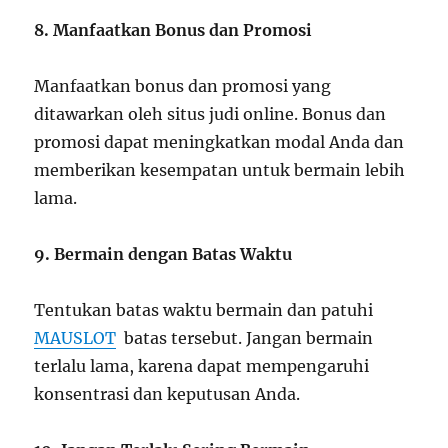
8. Manfaatkan Bonus dan Promosi
Manfaatkan bonus dan promosi yang
ditawarkan oleh situs judi online. Bonus dan
promosi dapat meningkatkan modal Anda dan
memberikan kesempatan untuk bermain lebih
lama.
9. Bermain dengan Batas Waktu
Tentukan batas waktu bermain dan patuhi
MAUSLOT
batas tersebut. Jangan bermain
terlalu lama, karena dapat mempengaruhi
konsentrasi dan keputusan Anda.