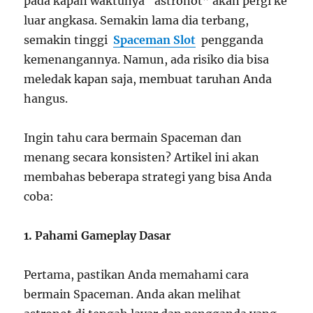
pada kapan waktunya “astronot” akan pergi ke
luar angkasa. Semakin lama dia terbang,
semakin tinggi
Spaceman Slot
pengganda
kemenangannya. Namun, ada risiko dia bisa
meledak kapan saja, membuat taruhan Anda
hangus.
Ingin tahu cara bermain Spaceman dan
menang secara konsisten? Artikel ini akan
membahas beberapa strategi yang bisa Anda
coba:
1. Pahami Gameplay Dasar
Pertama, pastikan Anda memahami cara
bermain Spaceman. Anda akan melihat