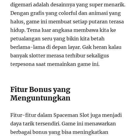
digemari adalah desainnya yang super menarik.
Dengan grafis yang colorful dan animasi yang
halus, game ini membuat setiap putaran terasa
hidup. Tema luar angkasa membawa kita ke
petualangan seru yang bikin kita betah
berlama-lama di depan layar. Gak heran kalau
banyak slotter merasa terhibur sekaligus
terpesona saat memainkan game ini.
Fitur Bonus yang
Menguntungkan
Fitur-fitur dalam Spaceman Slot juga menjadi
daya tarik tersendiri. Game ini menawarkan
berbagai bonus yang bisa meningkatkan