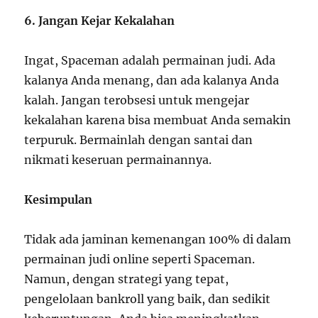
6. Jangan Kejar Kekalahan
Ingat, Spaceman adalah permainan judi. Ada
kalanya Anda menang, dan ada kalanya Anda
kalah. Jangan terobsesi untuk mengejar
kekalahan karena bisa membuat Anda semakin
terpuruk. Bermainlah dengan santai dan
nikmati keseruan permainannya.
Kesimpulan
Tidak ada jaminan kemenangan 100% di dalam
permainan judi online seperti Spaceman.
Namun, dengan strategi yang tepat,
pengelolaan bankroll yang baik, dan sedikit