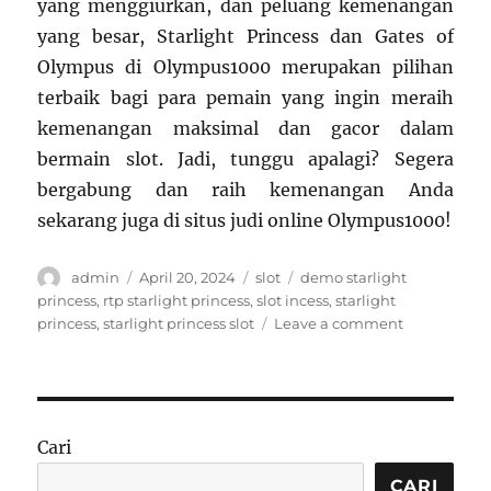
yang menggiurkan, dan peluang kemenangan
yang besar, Starlight Princess dan Gates of
Olympus di Olympus1000 merupakan pilihan
terbaik bagi para pemain yang ingin meraih
kemenangan maksimal dan gacor dalam
bermain slot. Jadi, tunggu apalagi? Segera
bergabung dan raih kemenangan Anda
sekarang juga di situs judi online Olympus1000!
Author
Posted
Categories
Tags
admin
April 20, 2024
slot
demo starlight
on
princess
,
rtp starlight princess
,
slot incess
,
starlight
on
princess
,
starlight princess slot
Leave a comment
Petunjuk
Lanjutan
untuk
Sukses
di
Cari
Gates
of
CARI