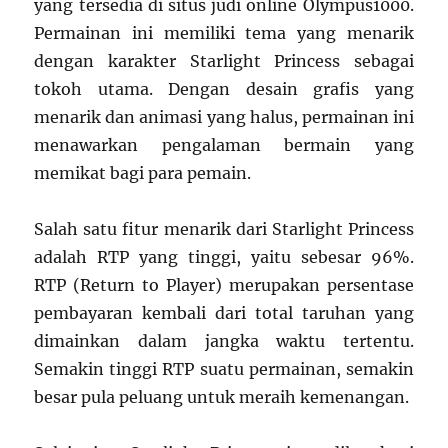
yang tersedia di situs judi online Olympus1000.
Permainan ini memiliki tema yang menarik
dengan karakter Starlight Princess sebagai
tokoh utama. Dengan desain grafis yang
menarik dan animasi yang halus, permainan ini
menawarkan pengalaman bermain yang
memikat bagi para pemain.
Salah satu fitur menarik dari Starlight Princess
adalah RTP yang tinggi, yaitu sebesar 96%.
RTP (Return to Player) merupakan persentase
pembayaran kembali dari total taruhan yang
dimainkan dalam jangka waktu tertentu.
Semakin tinggi RTP suatu permainan, semakin
besar pula peluang untuk meraih kemenangan.