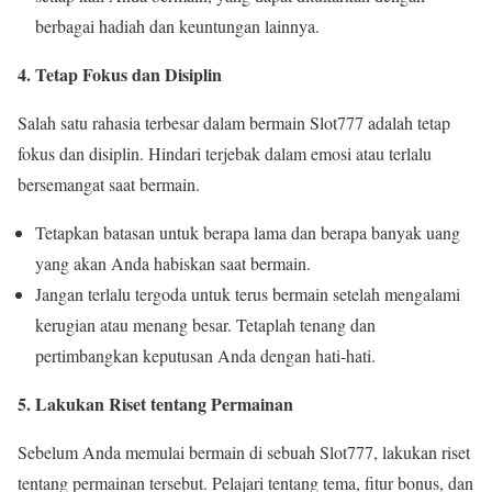
berbagai hadiah dan keuntungan lainnya.
4. Tetap Fokus dan Disiplin
Salah satu rahasia terbesar dalam bermain Slot777 adalah tetap
fokus dan disiplin. Hindari terjebak dalam emosi atau terlalu
bersemangat saat bermain.
Tetapkan batasan untuk berapa lama dan berapa banyak uang
yang akan Anda habiskan saat bermain.
Jangan terlalu tergoda untuk terus bermain setelah mengalami
kerugian atau menang besar. Tetaplah tenang dan
pertimbangkan keputusan Anda dengan hati-hati.
5. Lakukan Riset tentang Permainan
Sebelum Anda memulai bermain di sebuah Slot777, lakukan riset
tentang permainan tersebut. Pelajari tentang tema, fitur bonus, dan