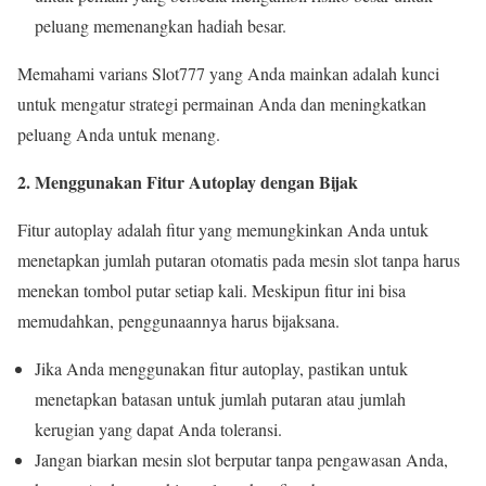
peluang memenangkan hadiah besar.
Memahami varians Slot777 yang Anda mainkan adalah kunci
untuk mengatur strategi permainan Anda dan meningkatkan
peluang Anda untuk menang.
2. Menggunakan Fitur Autoplay dengan Bijak
Fitur autoplay adalah fitur yang memungkinkan Anda untuk
menetapkan jumlah putaran otomatis pada mesin slot tanpa harus
menekan tombol putar setiap kali. Meskipun fitur ini bisa
memudahkan, penggunaannya harus bijaksana.
Jika Anda menggunakan fitur autoplay, pastikan untuk
menetapkan batasan untuk jumlah putaran atau jumlah
kerugian yang dapat Anda toleransi.
Jangan biarkan mesin slot berputar tanpa pengawasan Anda,