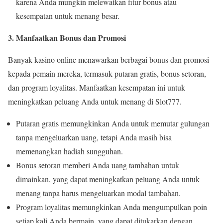
karena Anda mungkin melewatkan fitur bonus atau
kesempatan untuk menang besar.
3. Manfaatkan Bonus dan Promosi
Banyak kasino online menawarkan berbagai bonus dan promosi
kepada pemain mereka, termasuk putaran gratis, bonus setoran,
dan program loyalitas. Manfaatkan kesempatan ini untuk
meningkatkan peluang Anda untuk menang di Slot777.
Putaran gratis memungkinkan Anda untuk memutar gulungan
tanpa mengeluarkan uang, tetapi Anda masih bisa
memenangkan hadiah sungguhan.
Bonus setoran memberi Anda uang tambahan untuk
dimainkan, yang dapat meningkatkan peluang Anda untuk
menang tanpa harus mengeluarkan modal tambahan.
Program loyalitas memungkinkan Anda mengumpulkan poin
setiap kali Anda bermain, yang dapat ditukarkan dengan