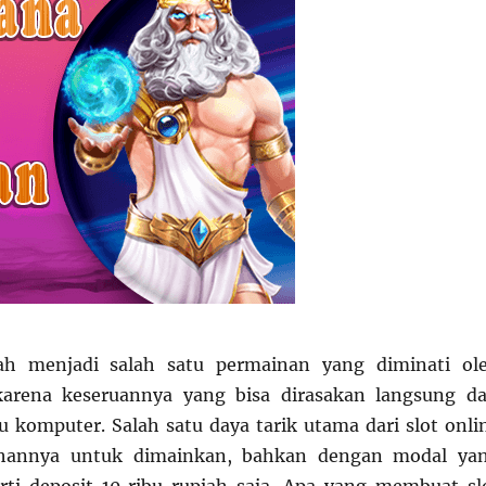
lah menjadi salah satu permainan yang diminati ol
arena keseruannya yang bisa dirasakan langsung da
 komputer. Salah satu daya tarik utama dari slot onli
hannya untuk dimainkan, bahkan dengan modal ya