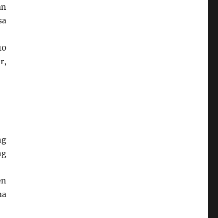
an
sa
10
r,
ng
ng
en
ma