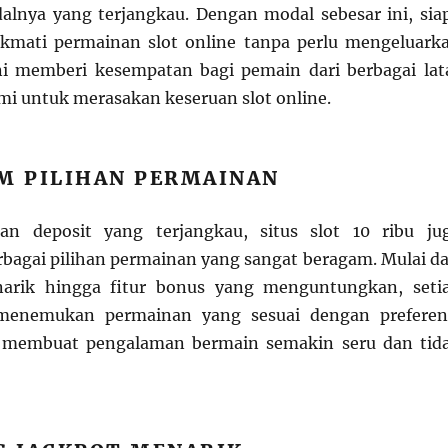
alnya yang terjangkau. Dengan modal sebesar ini, sia
kmati permainan slot online tanpa perlu mengeluark
ni memberi kesempatan bagi pemain dari berbagai lat
i untuk merasakan keseruan slot online.
AM PILIHAN PERMAINAN
n deposit yang terjangkau, situs slot 10 ribu ju
agai pilihan permainan yang sangat beragam. Mulai da
arik hingga fitur bonus yang menguntungkan, seti
menemukan permainan yang sesuai dengan preferen
i membuat pengalaman bermain semakin seru dan tid