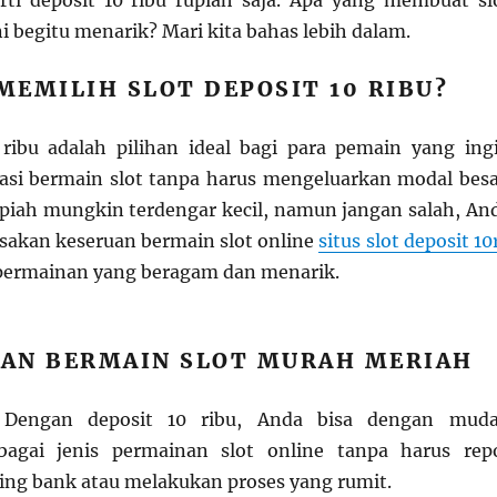
rti deposit 10 ribu rupiah saja. Apa yang membuat sl
i begitu menarik? Mari kita bahas lebih dalam.
EMILIH SLOT DEPOSIT 10 RIBU?
 ribu adalah pilihan ideal bagi para pemain yang ing
si bermain slot tanpa harus mengeluarkan modal besa
upiah mungkin terdengar kecil, namun jangan salah, An
sakan keseruan bermain slot online
situs slot deposit 10
 permainan yang beragam dan menarik.
AN BERMAIN SLOT MURAH MERIAH
 Dengan deposit 10 ribu, Anda bisa dengan mud
agai jenis permainan slot online tanpa harus rep
ng bank atau melakukan proses yang rumit.