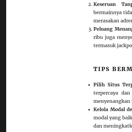
Keseruan Tan
bermainnya tida
merasakan adren
Peluang Menan
ribu juga meny
termasuk jackp
TIPS BERM
Pilih Situs Ter
terpercaya da
menyenangkan t
Kelola Modal d
modal yang baik
dan meningkatk