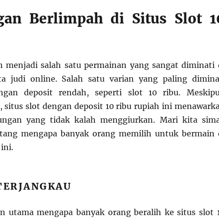
an Berlimpah di Situs Slot 1
ah menjadi salah satu permainan yang sangat diminati 
a judi online. Salah satu varian yang paling dimina
ngan deposit rendah, seperti slot 10 ribu. Meskip
, situs slot dengan deposit 10 ribu rupiah ini menawark
ungan yang tidak kalah menggiurkan. Mari kita sim
ntang mengapa banyak orang memilih untuk bermain 
ini.
 TERJANGKAU
an utama mengapa banyak orang beralih ke situs slot 