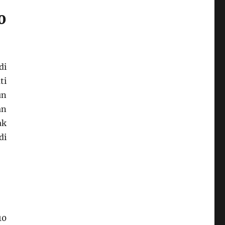
0
di
ti
un
an
ak
di
10