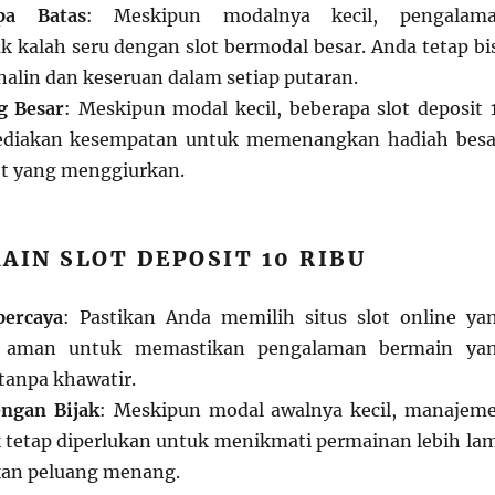
pa Batas
: Meskipun modalnya kecil, pengalam
k kalah seru dengan slot bermodal besar. Anda tetap bi
alin dan keseruan dalam setiap putaran.
g Besar
: Meskipun modal kecil, beberapa slot deposit 
ediakan kesempatan untuk memenangkan hadiah besa
ot yang menggiurkan.
AIN SLOT DEPOSIT 10 RIBU
percaya
: Pastikan Anda memilih situs slot online ya
n aman untuk memastikan pengalaman bermain ya
anpa khawatir.
engan Bijak
: Meskipun modal awalnya kecil, manajem
 tetap diperlukan untuk menikmati permainan lebih la
an peluang menang.