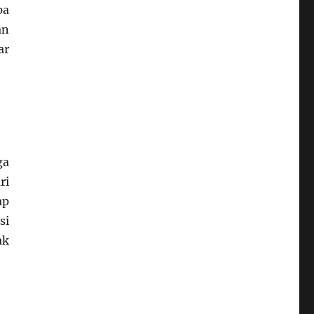
pa
an
ar
ga
ri
ap
si
ak