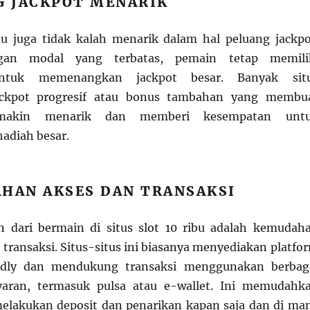
G JACKPOT MENARIK
ibu juga tidak kalah menarik dalam hal peluang jackpo
gan modal yang terbatas, pemain tetap memili
ntuk memenangkan jackpot besar. Banyak sit
ckpot progresif atau bonus tambahan yang membu
emakin menarik dan memberi kesempatan unt
diah besar.
AHAN AKSES DAN TRANSAKSI
n dari bermain di situs slot 10 ribu adalah kemudah
 transaksi. Situs-situs ini biasanya menyediakan platfo
endly dan mendukung transaksi menggunakan berbag
aran, termasuk pulsa atau e-wallet. Ini memudahk
elakukan deposit dan penarikan kapan saja dan di ma