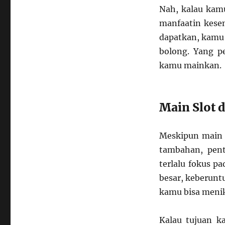
Nah, kalau kamu
manfaatin kese
dapatkan, kamu 
bolong. Yang p
kamu mainkan.
Main Slot 
Meskipun main 
tambahan, pent
terlalu fokus p
besar, keberunt
kamu bisa menik
Kalau tujuan 