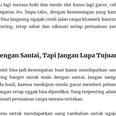
 lagi merasa hoki dan mesin slot kamu lagi gacor, co
mpatan itu. Siapa tahu, dengan kemenangan yang ka
bisa langsung ngajak crush jalan tanpa khawatir kanto
enting, tetap sabar dan nikmati setiap permainan ya
dengan Santai, Tapi Jangan Lupa Tujua
slot bisa jadi kesempatan buat kamu mendapatkan ua
ing banget untuk main dengan santai. Jangan samp
ada hasil, karena meskipun mesin gacor memberi pelua
ungan tetap nggak bisa diprediksi. Yang terpenting adal
mati permainan tanpa merasa tertekan.
kamu untuk mendapatkan uang tambahan untuk ngaj