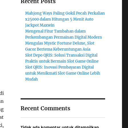
Recent Posts
Mahjong Ways Paling Gokil Pecah Perkalian
x25000 dalam Hitungan 5 Menit Auto
Jackpot Maxwin
Mengenal Fitur Tambahan dalam
Perkembangan Permainan Digital Modern
Mengulas Mystic Fortune Deluxe, Slot
Gacor Bertema Keberuntungan Asia
Slot Depo QRIS: Solusi Transaksi Digital
Praktis untuk Bermain Slot Game Online
Slot QRIS: Inovasi Pembayaran Digital
untuk Menikmati Slot Game Online Lebih
Mudah
di
an
Recent Comments
ng
at
i,
Tidak ada komentar untuk ditampilkan.