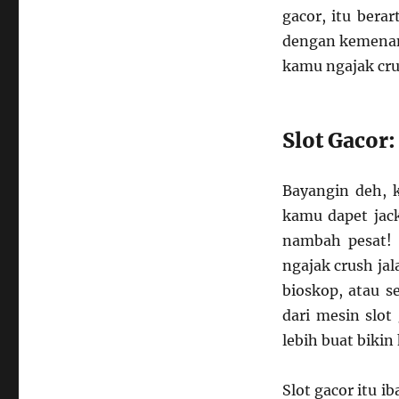
gacor, itu ber
dengan kemenang
kamu ngajak cru
Slot Gacor
Bayangin deh, k
kamu dapet jac
nambah pesat! 
ngajak crush ja
bioskop, atau s
dari mesin slot
lebih buat bikin
Slot gacor itu i