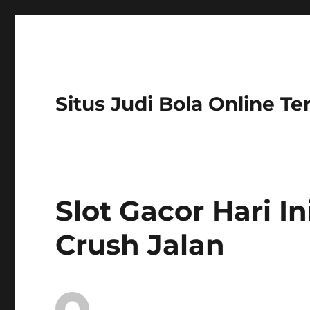
Situs Judi Bola Online T
Slot Gacor Hari In
Crush Jalan