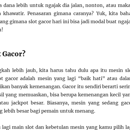
 dana lebih untuk ngajak dia jalan, nonton, atau mak
a khawatir. Penasaran gimana caranya? Yuk, kita bah
tang gimana slot gacor hari ini bisa jadi modal buat ngaj
n!
t Gacor?
ah lebih jauh, kita harus tahu dulu apa itu mesin sl
ot gacor adalah mesin yang lagi “baik hati” atau dal
kan banyak kemenangan. Gacor itu sendiri berarti seri
il yang memuaskan, bisa berupa kemenangan kecil ya
atau jackpot besar. Biasanya, mesin yang sedang gac
 lebih besar bagi pemain untuk menang.
u lagi main slot dan kebetulan mesin yang kamu pilih la