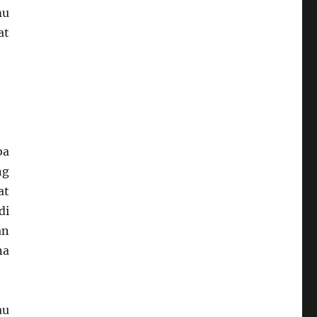
mu
at
ba
ng
at
di
an
na
au