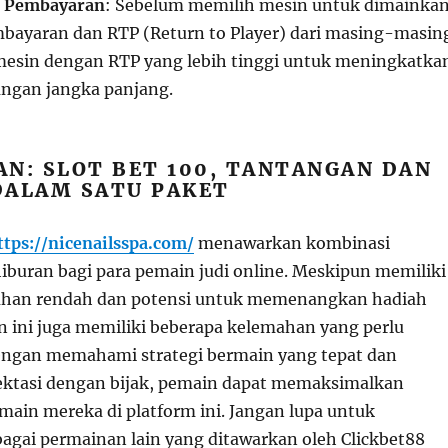
 Pembayaran
: Sebelum memilih mesin untuk dimainkan
embayaran dan RTP (Return to Player) dari masing-masin
 mesin dengan RTP yang lebih tinggi untuk meningkatka
ngan jangka panjang.
N: SLOT BET 100, TANTANGAN DAN
DALAM SATU PAKET
ttps://nicenailsspa.com/
menawarkan kombinasi
iburan bagi para pemain judi online. Meskipun memiliki
uhan rendah dan potensi untuk memenangkan hadiah
n ini juga memiliki beberapa kelemahan yang perlu
engan memahami strategi bermain yang tepat dan
ektasi dengan bijak, pemain dapat memaksimalkan
ain mereka di platform ini. Jangan lupa untuk
bagai permainan lain yang ditawarkan oleh Clickbet88