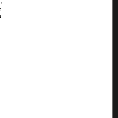
,
g
n