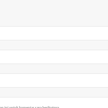
an ini untuk komentar saya berikutnya.