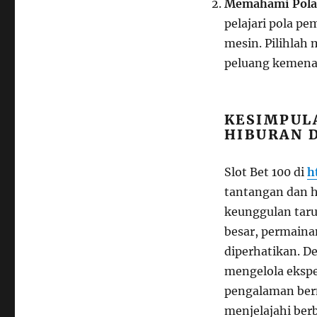
Memahami Pola
pelajari pola p
mesin. Pilihlah
peluang kemena
KESIMPULA
HIBURAN 
Slot Bet 100 di
h
tantangan dan h
keunggulan tar
besar, permaina
diperhatikan. D
mengelola eksp
pengalaman berm
menjelajahi ber