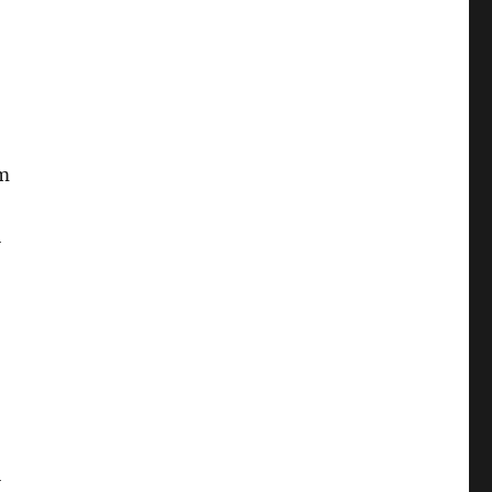
m
i
i