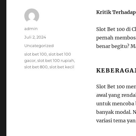
Kritik Terhadap
Author
admin
Slot Bet 100 di 
Posted
Juli 2, 2024
pernah membosa
on
Categories
Uncategorized
benar begitu? Ma
Tags
slot bet 100
,
slot bet 100
gacor
,
slot bet 100 rupiah
,
slot bet 800
,
slot bet kecil
KEBERAGAM
Slot Bet 100 me
awal yang renda
untuk mencoba b
banyak modal. N
variasi tema yan