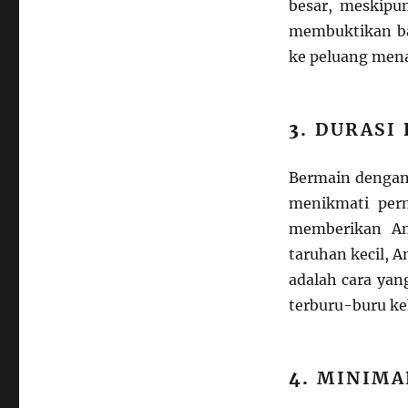
besar, meskipu
membuktikan ba
ke peluang men
3.
DURASI 
Bermain denga
menikmati per
memberikan An
taruhan kecil, A
adalah cara ya
terburu-buru ke
4.
MINIMA