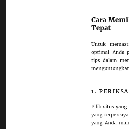
Cara Memil
Tepat
Untuk memast
optimal, Anda p
tips dalam me
menguntungkan
1.
PERIKSA
Pilih situs yan
yang terpercaya
yang Anda main