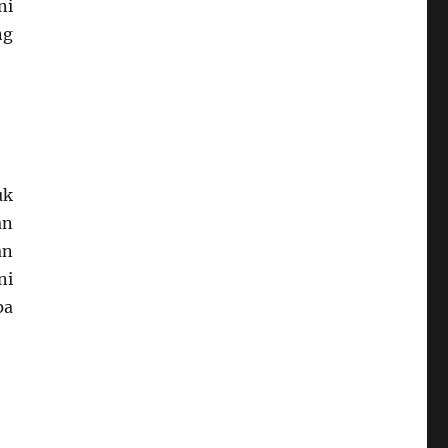
ni
ng
uk
an
an
ni
pa