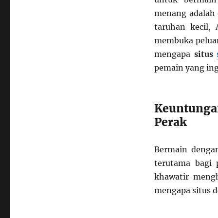
menang adalah
taruhan kecil,
membuka peluang
mengapa
situs
pemain yang ing
Keuntungan
Perak
Bermain deng
terutama bagi
khawatir mengh
mengapa situs d