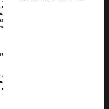
an
us
as
ra
0
n,
us
an