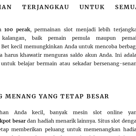
HAN TERJANGKAU UNTUK SEMU
an
100 perak
, permainan slot menjadi lebih terjangk
 kalangan, baik pemain pemula maupun pema
 Bet kecil memungkinkan Anda untuk mencoba berbag
a harus khawatir menguras saldo akun Anda. Ini adal
l untuk belajar bermain atau sekadar bersenang-sena
G MENANG YANG TETAP BESAR
uhan Anda kecil, banyak mesin slot online ya
ckpot besar
dan hadiah menarik lainnya. Situs slot deng
 tetap memberikan peluang untuk memenangkan hadi