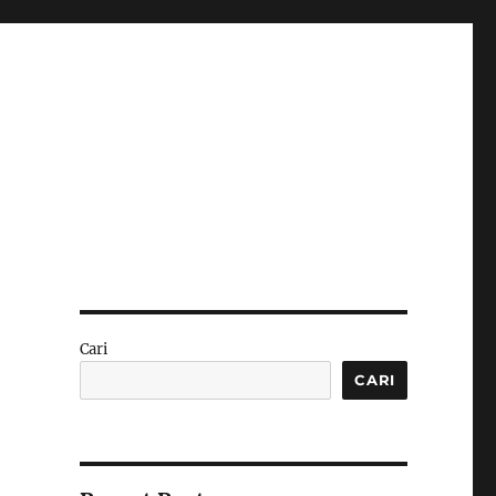
Cari
CARI