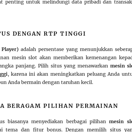
at penting untuk melindungi data pribadi dan transak
TUS DENGAN RTP TINGGI
 Player)
adalah persentase yang menunjukkan sebera
inan mesin slot akan memberikan kemenangan kepa
angka panjang. Pilih situs yang menawarkan
mesin sl
ggi
, karena ini akan meningkatkan peluang Anda unt
un Anda bermain dengan taruhan kecil.
IA BERAGAM PILIHAN PERMAINAN
us biasanya menyediakan berbagai pilihan
mesin sl
ai tema dan fitur bonus. Dengan memilih situs ya