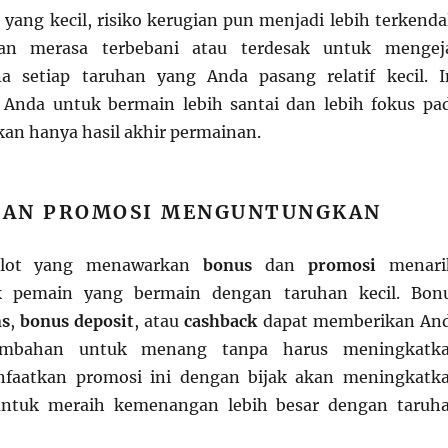
yang kecil, risiko kerugian pun menjadi lebih terkendal
an merasa terbebani atau terdesak untuk mengej
na setiap taruhan yang Anda pasang relatif kecil. I
nda untuk bermain lebih santai dan lebih fokus pa
an hanya hasil akhir permainan.
DAN PROMOSI MENGUNTUNGKAN
 slot yang menawarkan
bonus
dan
promosi
menari
k pemain yang bermain dengan taruhan kecil. Bon
ns
,
bonus deposit
, atau
cashback
dapat memberikan An
ambahan untuk menang tanpa harus meningkatk
faatkan promosi ini dengan bijak akan meningkatk
untuk meraih kemenangan lebih besar dengan taruh