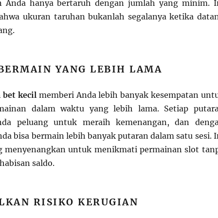
n Anda hanya bertaruh dengan jumlah yang minim. I
hwa ukuran taruhan bukanlah segalanya ketika data
ang.
BERMAIN YANG LEBIH LAMA
n
bet kecil
memberi Anda lebih banyak kesempatan unt
mainan dalam waktu yang lebih lama. Setiap putar
da peluang untuk meraih kemenangan, dan deng
nda bisa bermain lebih banyak putaran dalam satu sesi. I
ng menyenangkan untuk menikmati permainan slot tan
habisan saldo.
LKAN RISIKO KERUGIAN