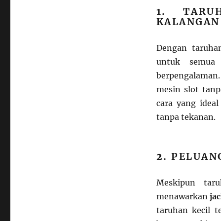
1.
TARU
KALANGAN
Dengan taruh
untuk semua
berpengalaman.
mesin slot tanp
cara yang idea
tanpa tekanan.
2.
PELUAN
Meskipun tar
menawarkan
ja
taruhan kecil