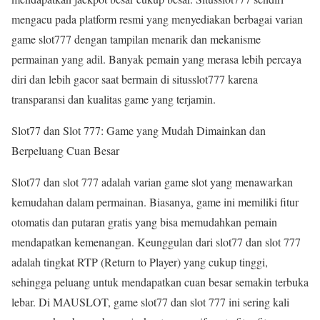
mengacu pada platform resmi yang menyediakan berbagai varian
game slot777 dengan tampilan menarik dan mekanisme
permainan yang adil. Banyak pemain yang merasa lebih percaya
diri dan lebih gacor saat bermain di situsslot777 karena
transparansi dan kualitas game yang terjamin.
Slot77 dan Slot 777: Game yang Mudah Dimainkan dan
Berpeluang Cuan Besar
Slot77 dan slot 777 adalah varian game slot yang menawarkan
kemudahan dalam permainan. Biasanya, game ini memiliki fitur
otomatis dan putaran gratis yang bisa memudahkan pemain
mendapatkan kemenangan. Keunggulan dari slot77 dan slot 777
adalah tingkat RTP (Return to Player) yang cukup tinggi,
sehingga peluang untuk mendapatkan cuan besar semakin terbuka
lebar. Di MAUSLOT, game slot77 dan slot 777 ini sering kali