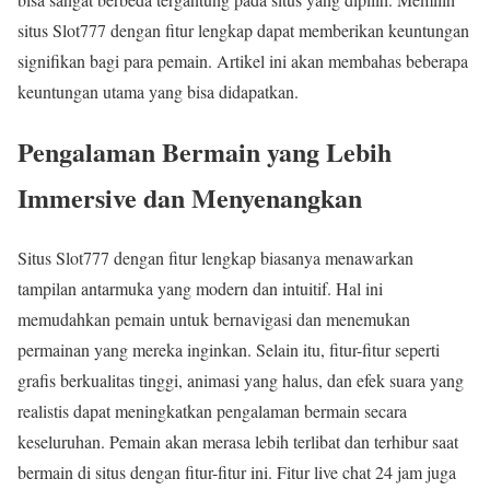
situs Slot777 dengan fitur lengkap dapat memberikan keuntungan
signifikan bagi para pemain. Artikel ini akan membahas beberapa
keuntungan utama yang bisa didapatkan.
Pengalaman Bermain yang Lebih
Immersive dan Menyenangkan
Situs Slot777 dengan fitur lengkap biasanya menawarkan
tampilan antarmuka yang modern dan intuitif. Hal ini
memudahkan pemain untuk bernavigasi dan menemukan
permainan yang mereka inginkan. Selain itu, fitur-fitur seperti
grafis berkualitas tinggi, animasi yang halus, dan efek suara yang
realistis dapat meningkatkan pengalaman bermain secara
keseluruhan. Pemain akan merasa lebih terlibat dan terhibur saat
bermain di situs dengan fitur-fitur ini. Fitur live chat 24 jam juga