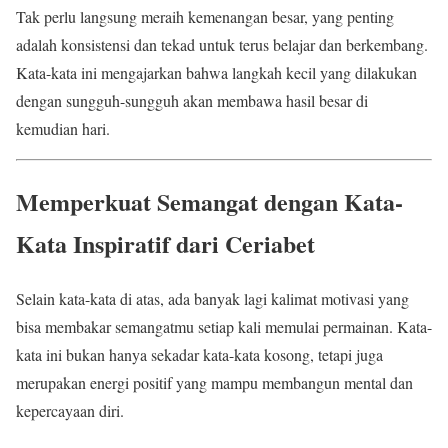
Tak perlu langsung meraih kemenangan besar, yang penting
adalah konsistensi dan tekad untuk terus belajar dan berkembang.
Kata-kata ini mengajarkan bahwa langkah kecil yang dilakukan
dengan sungguh-sungguh akan membawa hasil besar di
kemudian hari.
Memperkuat Semangat dengan Kata-
Kata Inspiratif dari Ceriabet
Selain kata-kata di atas, ada banyak lagi kalimat motivasi yang
bisa membakar semangatmu setiap kali memulai permainan. Kata-
kata ini bukan hanya sekadar kata-kata kosong, tetapi juga
merupakan energi positif yang mampu membangun mental dan
kepercayaan diri.