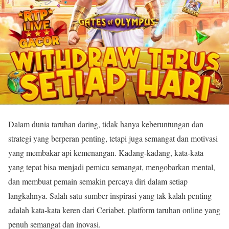
Dalam dunia taruhan daring, tidak hanya keberuntungan dan
strategi yang berperan penting, tetapi juga semangat dan motivasi
yang membakar api kemenangan. Kadang-kadang, kata-kata
yang tepat bisa menjadi pemicu semangat, mengobarkan mental,
dan membuat pemain semakin percaya diri dalam setiap
langkahnya. Salah satu sumber inspirasi yang tak kalah penting
adalah kata-kata keren dari Ceriabet, platform taruhan online yang
penuh semangat dan inovasi.