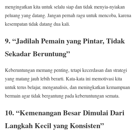
mengingatkan kita untuk selalu siap dan tidak menyia-nyiakan
peluang yang datang. Jangan pernah ragu untuk mencoba, karena
kesempatan tidak datang dua kali.
9. “Jadilah Pemain yang Pintar, Tidak
Sekadar Beruntung”
Keberuntungan memang penting, tetapi kecerdasan dan strategi
yang matang jauh lebih berarti. Kata-kata ini memotivasi kita
untuk terus belajar, menganalisis, dan meningkatkan kemampuan
bermain agar tidak bergantung pada keberuntungan semata.
10. “Kemenangan Besar Dimulai Dari
Langkah Kecil yang Konsisten”