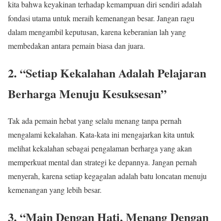
kita bahwa keyakinan terhadap kemampuan diri sendiri adalah
fondasi utama untuk meraih kemenangan besar. Jangan ragu
dalam mengambil keputusan, karena keberanian lah yang
membedakan antara pemain biasa dan juara.
2. “Setiap Kekalahan Adalah Pelajaran
Berharga Menuju Kesuksesan”
Tak ada pemain hebat yang selalu menang tanpa pernah
mengalami kekalahan. Kata-kata ini mengajarkan kita untuk
melihat kekalahan sebagai pengalaman berharga yang akan
memperkuat mental dan strategi ke depannya. Jangan pernah
menyerah, karena setiap kegagalan adalah batu loncatan menuju
kemenangan yang lebih besar.
3. “Main Dengan Hati, Menang Dengan