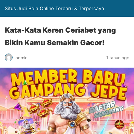
Situs Judi Bola Online Terbaru & Terpercaya
Kata-Kata Keren Ceriabet yang
Bikin Kamu Semakin Gacor!
admin
1 tahun ago