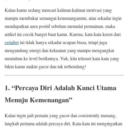
Kalau kamu sedang mencari kalimat-kalimat motivasi yang
mampu membakar semangat kemenanganmu, atau sekadar ingin
mendapatkan aura positif sebelum memulai permainan, maka
artikel ini cocok banget buat kamu. Karena, kata-kata keren dari
ceriabet
ini tidak hanya sekadar ucapan biasa, tetapi juga
mengandung energi dan kekuatan yang mampu mengangkat
mentalmu ke level berikutnya. Yuk, kita telusuri kata-kata yang
bikin kamu makin gacor dan tak terbendung!
1. “Percaya Diri Adalah Kunci Utama
Menuju Kemenangan”
Kalau ingin jadi pemain yang gacor dan consistently menang,
langkah pertama adalah percaya diri. Kata-kata ini mengingatkan