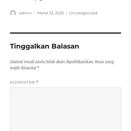
Author
Posted
Categories
admin
Maret 23, 2025
Uncategorized
on
Tinggalkan Balasan
Alamat email Anda tidak akan dipublikasikan.
Ruas yang
wajib ditandai
*
KOMENTAR
*