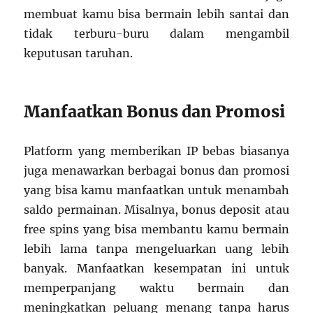
membuat kamu bisa bermain lebih santai dan
tidak terburu-buru dalam mengambil
keputusan taruhan.
Manfaatkan Bonus dan Promosi
Platform yang memberikan IP bebas biasanya
juga menawarkan berbagai bonus dan promosi
yang bisa kamu manfaatkan untuk menambah
saldo permainan. Misalnya, bonus deposit atau
free spins yang bisa membantu kamu bermain
lebih lama tanpa mengeluarkan uang lebih
banyak. Manfaatkan kesempatan ini untuk
memperpanjang waktu bermain dan
meningkatkan peluang menang tanpa harus