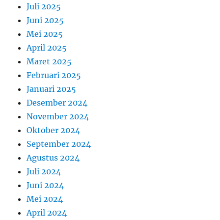
Juli 2025
Juni 2025
Mei 2025
April 2025
Maret 2025
Februari 2025
Januari 2025
Desember 2024
November 2024
Oktober 2024
September 2024
Agustus 2024
Juli 2024
Juni 2024
Mei 2024
April 2024