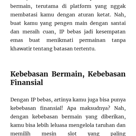
bermain, terutama di platform yang nggak
membatasi kamu dengan aturan ketat. Nah,
buat kamu yang pengen main dengan santai
dan meraih cuan, IP bebas jadi kesempatan
emas buat menikmati permainan tanpa
khawatir tentang batasan tertentu.
Kebebasan Bermain, Kebebasan
Finansial
Dengan IP bebas, artinya kamu juga bisa punya
kebebasan finansial! Apa maksudnya? Nah,
dengan kebebasan bermain yang diberikan,
kamu bisa lebih leluasa mengelola taruhan dan
memilih mesin slot yang paling