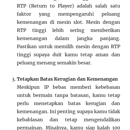
RTP (Return to Player) adalah salah satu
faktor yang mempengaruhi peluang
kemenangan di mesin slot. Mesin dengan
RTP tinggi lebih sering memberikan
kemenangan dalam jangka panjang.
Pastikan untuk memilih mesin dengan RTP
tinggi supaya duit kamu tetap aman dan
peluang menang semakin besar.
Tetapkan Batas Kerugian dan Kemenangan
Meskipun IP bebas memberi kebebasan
untuk bermain tanpa batasan, kamu tetap
perlu menetapkan batas kerugian dan
kemenangan. Ini penting supaya kamu tidak
kebablasan dan tetap mengendalikan
permainan. Misalnya, kamu siap kalah 100