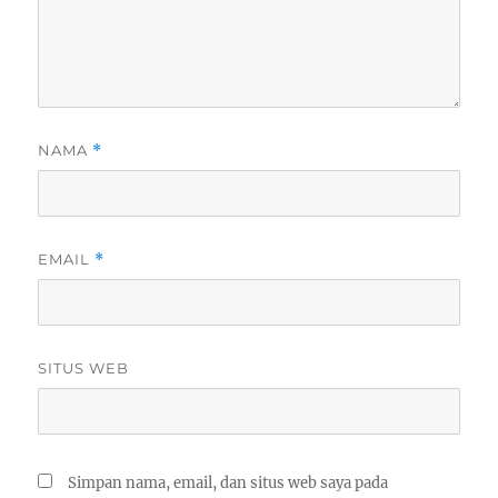
NAMA
*
EMAIL
*
SITUS WEB
Simpan nama, email, dan situs web saya pada