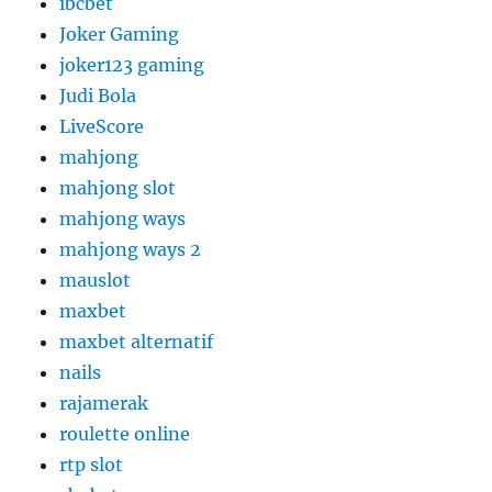
ibcbet
Joker Gaming
joker123 gaming
Judi Bola
LiveScore
mahjong
mahjong slot
mahjong ways
mahjong ways 2
mauslot
maxbet
maxbet alternatif
nails
rajamerak
roulette online
rtp slot