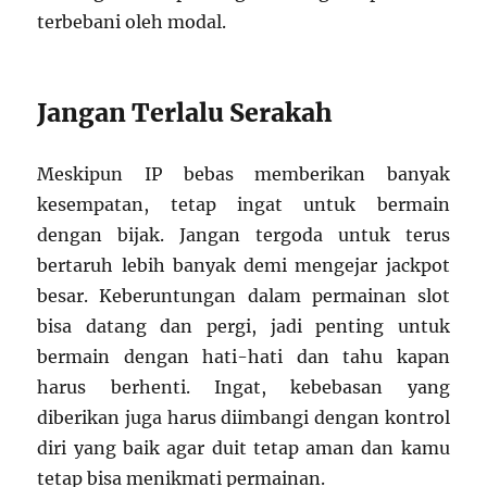
terbebani oleh modal.
Jangan Terlalu Serakah
Meskipun IP bebas memberikan banyak
kesempatan, tetap ingat untuk bermain
dengan bijak. Jangan tergoda untuk terus
bertaruh lebih banyak demi mengejar jackpot
besar. Keberuntungan dalam permainan slot
bisa datang dan pergi, jadi penting untuk
bermain dengan hati-hati dan tahu kapan
harus berhenti. Ingat, kebebasan yang
diberikan juga harus diimbangi dengan kontrol
diri yang baik agar duit tetap aman dan kamu
tetap bisa menikmati permainan.