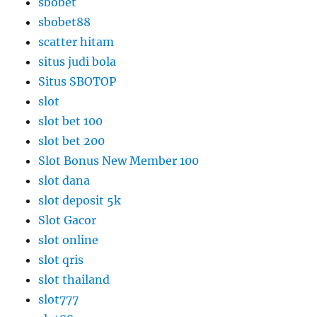
sbobet
sbobet88
scatter hitam
situs judi bola
Situs SBOTOP
slot
slot bet 100
slot bet 200
Slot Bonus New Member 100
slot dana
slot deposit 5k
Slot Gacor
slot online
slot qris
slot thailand
slot777