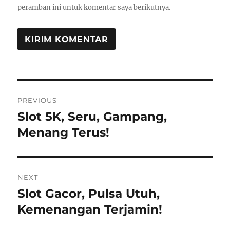
peramban ini untuk komentar saya berikutnya.
Navigasi
PREVIOUS
pos
Slot 5K, Seru, Gampang,
Previous
post:
Menang Terus!
NEXT
Slot Gacor, Pulsa Utuh,
Next
post:
Kemenangan Terjamin!