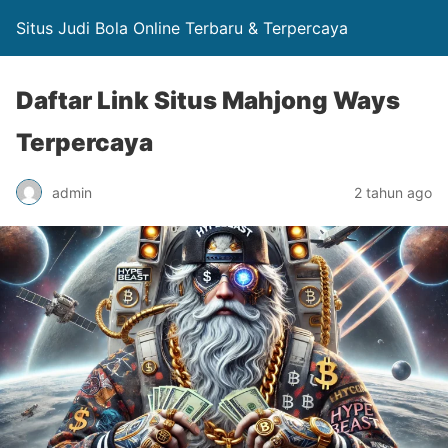
Situs Judi Bola Online Terbaru & Terpercaya
Daftar Link Situs Mahjong Ways
Terpercaya
admin
2 tahun ago