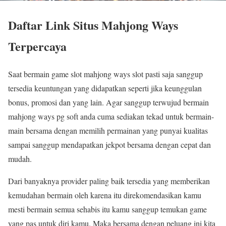
Daftar Link Situs Mahjong Ways
Terpercaya
Saat bermain game slot mahjong ways slot pasti saja sanggup
tersedia keuntungan yang didapatkan seperti jika keunggulan
bonus, promosi dan yang lain. Agar sanggup terwujud bermain
mahjong ways pg soft anda cuma sediakan tekad untuk bermain-
main bersama dengan memilih permainan yang punyai kualitas
sampai sanggup mendapatkan jekpot bersama dengan cepat dan
mudah.
Dari banyaknya provider paling baik tersedia yang memberikan
kemudahan bermain oleh karena itu direkomendasikan kamu
mesti bermain semua sehabis itu kamu sanggup temukan game
yang pas untuk diri kamu. Maka bersama dengan peluang ini kita