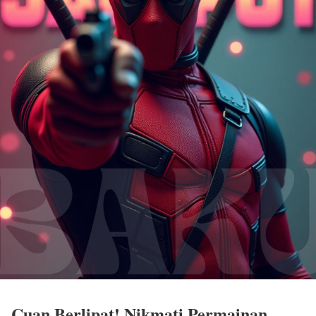
Cuan Berlipat! Nikmati Permainan