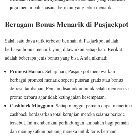
juga menambah suasana bermain yang lebih menarik.
Beragam Bonus Menarik di Pasjackpot
Salah satu daya tarik terbesar bermain di Pasjackpot adalah
berbagai bonus menarik yang ditawarkan setiap hari. Berikut
adalah beberapa jenis bonus yang bisa Anda nikmati:
Promosi Harian
: Setiap hari, Pasjackpot menawarkan
berbagai promosi menarik seperti putaran gratis atau bonus
deposit tambahan. Pemain disarankan untuk selalu memeriksa
promo terbaru agar tidak ketinggalan kesempatan.
Cashback Mingguan
: Setiap minggu, pemain dapat menerima
cashback berdasarkan total kerugian mereka selama periode
tersebut. Ini memberikan perlindungan tambahan bagi pemain
dan meningkatkan peluang mereka untuk terus bermain.