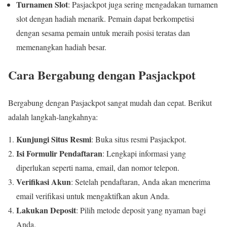
Turnamen Slot
: Pasjackpot juga sering mengadakan turnamen
slot dengan hadiah menarik. Pemain dapat berkompetisi
dengan sesama pemain untuk meraih posisi teratas dan
memenangkan hadiah besar.
Cara Bergabung dengan Pasjackpot
Bergabung dengan Pasjackpot sangat mudah dan cepat. Berikut
adalah langkah-langkahnya:
Kunjungi Situs Resmi
: Buka situs resmi Pasjackpot.
Isi Formulir Pendaftaran
: Lengkapi informasi yang
diperlukan seperti nama, email, dan nomor telepon.
Verifikasi Akun
: Setelah pendaftaran, Anda akan menerima
email verifikasi untuk mengaktifkan akun Anda.
Lakukan Deposit
: Pilih metode deposit yang nyaman bagi
Anda.