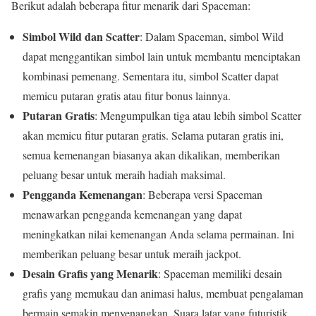
Berikut adalah beberapa fitur menarik dari Spaceman:
Simbol Wild dan Scatter
: Dalam Spaceman, simbol Wild
dapat menggantikan simbol lain untuk membantu menciptakan
kombinasi pemenang. Sementara itu, simbol Scatter dapat
memicu putaran gratis atau fitur bonus lainnya.
Putaran Gratis
: Mengumpulkan tiga atau lebih simbol Scatter
akan memicu fitur putaran gratis. Selama putaran gratis ini,
semua kemenangan biasanya akan dikalikan, memberikan
peluang besar untuk meraih hadiah maksimal.
Pengganda Kemenangan
: Beberapa versi Spaceman
menawarkan pengganda kemenangan yang dapat
meningkatkan nilai kemenangan Anda selama permainan. Ini
memberikan peluang besar untuk meraih jackpot.
Desain Grafis yang Menarik
: Spaceman memiliki desain
grafis yang memukau dan animasi halus, membuat pengalaman
bermain semakin menyenangkan. Suara latar yang futuristik