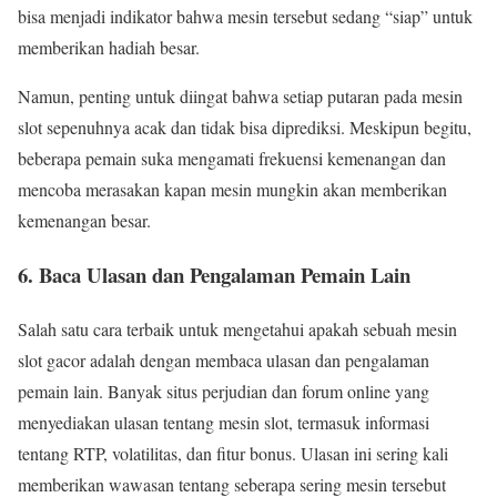
bisa menjadi indikator bahwa mesin tersebut sedang “siap” untuk
memberikan hadiah besar.
Namun, penting untuk diingat bahwa setiap putaran pada mesin
slot sepenuhnya acak dan tidak bisa diprediksi. Meskipun begitu,
beberapa pemain suka mengamati frekuensi kemenangan dan
mencoba merasakan kapan mesin mungkin akan memberikan
kemenangan besar.
6.
Baca Ulasan dan Pengalaman Pemain Lain
Salah satu cara terbaik untuk mengetahui apakah sebuah mesin
slot gacor adalah dengan membaca ulasan dan pengalaman
pemain lain. Banyak situs perjudian dan forum online yang
menyediakan ulasan tentang mesin slot, termasuk informasi
tentang RTP, volatilitas, dan fitur bonus. Ulasan ini sering kali
memberikan wawasan tentang seberapa sering mesin tersebut