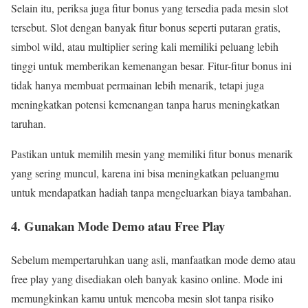
Selain itu, periksa juga fitur bonus yang tersedia pada mesin slot
tersebut. Slot dengan banyak fitur bonus seperti putaran gratis,
simbol wild, atau multiplier sering kali memiliki peluang lebih
tinggi untuk memberikan kemenangan besar. Fitur-fitur bonus ini
tidak hanya membuat permainan lebih menarik, tetapi juga
meningkatkan potensi kemenangan tanpa harus meningkatkan
taruhan.
Pastikan untuk memilih mesin yang memiliki fitur bonus menarik
yang sering muncul, karena ini bisa meningkatkan peluangmu
untuk mendapatkan hadiah tanpa mengeluarkan biaya tambahan.
4.
Gunakan Mode Demo atau Free Play
Sebelum mempertaruhkan uang asli, manfaatkan mode demo atau
free play yang disediakan oleh banyak kasino online. Mode ini
memungkinkan kamu untuk mencoba mesin slot tanpa risiko