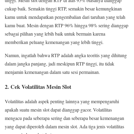
tinggi. Mesin slot dengan RTP di atas 95% biasanya dianggap
cukup baik. Semakin tinggi RTP, semakin besar kemungkinan
kamu untuk mendapatkan pengembalian dari taruhan yang telah
kamu buat. Mesin dengan RTP 96% hingga 98% sering dianggap
sebagai pilihan yang lebih baik untuk bermain karena
memberikan peluang kemenangan yang lebih tinggi.
Namun, ingatlah bahwa RTP adalah angka teoritis yang dihitung
dalam jangka panjang, jadi meskipun RTP tinggi, itu tidak
menjamin kemenangan dalam satu sesi permainan.
2.
Cek Volatilitas Mesin Slot
Volatilitas adalah aspek penting lainnya yang mempengaruhi
apakah suatu mesin slot dapat dianggap gacor. Volatilitas
mengacu pada seberapa sering dan seberapa besar kemenangan
yang dapat diperoleh dalam mesin slot. Ada tiga jenis volatilitas