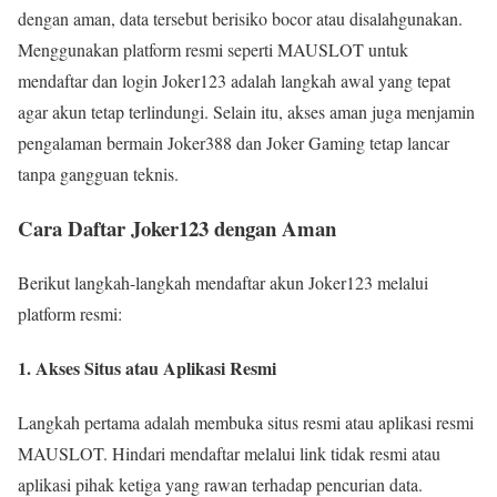
dengan aman, data tersebut berisiko bocor atau disalahgunakan.
Menggunakan platform resmi seperti MAUSLOT untuk
mendaftar dan login Joker123 adalah langkah awal yang tepat
agar akun tetap terlindungi. Selain itu, akses aman juga menjamin
pengalaman bermain Joker388 dan Joker Gaming tetap lancar
tanpa gangguan teknis.
Cara Daftar Joker123 dengan Aman
Berikut langkah-langkah mendaftar akun Joker123 melalui
platform resmi:
1. Akses Situs atau Aplikasi Resmi
Langkah pertama adalah membuka situs resmi atau aplikasi resmi
MAUSLOT. Hindari mendaftar melalui link tidak resmi atau
aplikasi pihak ketiga yang rawan terhadap pencurian data.