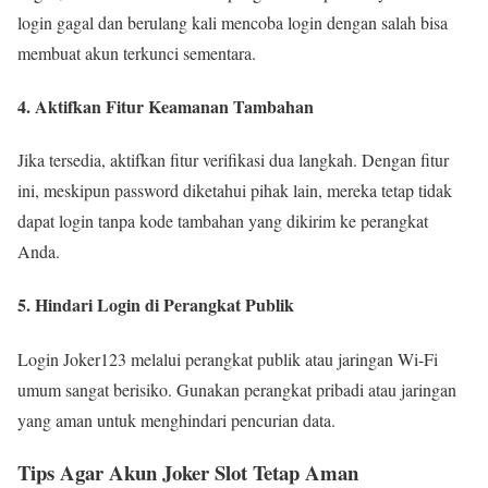
login gagal dan berulang kali mencoba login dengan salah bisa
membuat akun terkunci sementara.
4. Aktifkan Fitur Keamanan Tambahan
Jika tersedia, aktifkan fitur verifikasi dua langkah. Dengan fitur
ini, meskipun password diketahui pihak lain, mereka tetap tidak
dapat login tanpa kode tambahan yang dikirim ke perangkat
Anda.
5. Hindari Login di Perangkat Publik
Login Joker123 melalui perangkat publik atau jaringan Wi-Fi
umum sangat berisiko. Gunakan perangkat pribadi atau jaringan
yang aman untuk menghindari pencurian data.
Tips Agar Akun Joker Slot Tetap Aman