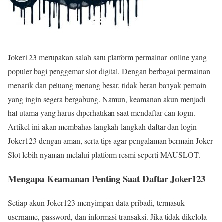
Joker123 merupakan salah satu platform permainan online yang
populer bagi penggemar slot digital. Dengan berbagai permainan
menarik dan peluang menang besar, tidak heran banyak pemain
yang ingin segera bergabung. Namun, keamanan akun menjadi
hal utama yang harus diperhatikan saat mendaftar dan login.
Artikel ini akan membahas langkah-langkah daftar dan login
Joker123 dengan aman, serta tips agar pengalaman bermain Joker
Slot lebih nyaman melalui platform resmi seperti MAUSLOT.
Mengapa Keamanan Penting Saat Daftar Joker123
Setiap akun Joker123 menyimpan data pribadi, termasuk
username, password, dan informasi transaksi. Jika tidak dikelola