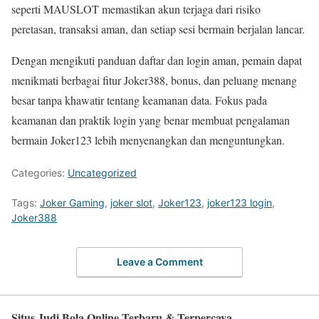
seperti MAUSLOT memastikan akun terjaga dari risiko
peretasan, transaksi aman, dan setiap sesi bermain berjalan lancar.
Dengan mengikuti panduan daftar dan login aman, pemain dapat
menikmati berbagai fitur Joker388, bonus, dan peluang menang
besar tanpa khawatir tentang keamanan data. Fokus pada
keamanan dan praktik login yang benar membuat pengalaman
bermain Joker123 lebih menyenangkan dan menguntungkan.
Categories:
Uncategorized
Tags:
Joker Gaming
,
joker slot
,
Joker123
,
joker123 login
,
Joker388
Leave a Comment
Situs Judi Bola Online Terbaru & Terpercaya