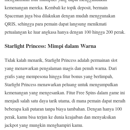
kemenangan mereka. Kembali ke topik deposit, bermain
Spaceman juga bisa dilakukan dengan mudah menggunakan
QRIS, sehingga para pemain dapat langsung menikmati
petualangan ke luar angkasa hanya dengan 100 hingga 200 perak.
Starlight Princess: Mimpi dalam Warna
Tidak kalah menarik, Starlight Princess adalah permainan slot
yang menawarkan pengalaman magis dan penuh warna. Dari
grafis yang mempesona hingga fitur bonus yang berlimpah,
Starlight Princess menawarkan peluang untuk mengumpulkan
kemenangan yang mengesankan. Fitur Free Spins dalam game ini
menjadi salah satu daya tarik utama, di mana pemain dapat meraih
beberapa kali putaran tanpa biaya tambahan. Dengan hanya 100
perak, kamu bisa terjun ke dunia keajaiban dan menyaksikan
jackpot yang mungkin menghampiri kamu.