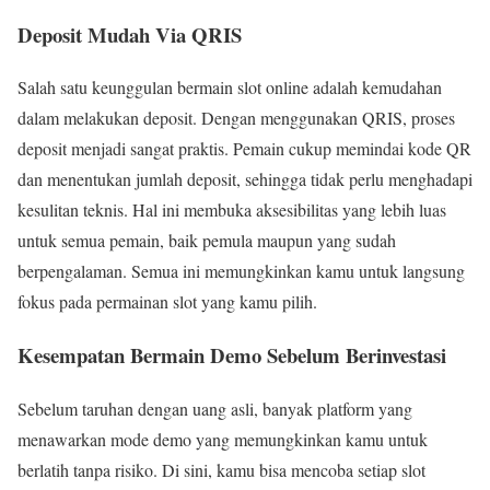
Deposit Mudah Via QRIS
Salah satu keunggulan bermain slot online adalah kemudahan
dalam melakukan deposit. Dengan menggunakan QRIS, proses
deposit menjadi sangat praktis. Pemain cukup memindai kode QR
dan menentukan jumlah deposit, sehingga tidak perlu menghadapi
kesulitan teknis. Hal ini membuka aksesibilitas yang lebih luas
untuk semua pemain, baik pemula maupun yang sudah
berpengalaman. Semua ini memungkinkan kamu untuk langsung
fokus pada permainan slot yang kamu pilih.
Kesempatan Bermain Demo Sebelum Berinvestasi
Sebelum taruhan dengan uang asli, banyak platform yang
menawarkan mode demo yang memungkinkan kamu untuk
berlatih tanpa risiko. Di sini, kamu bisa mencoba setiap slot