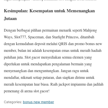
Kesimpulan: Kesempatan untuk Memenangkan
Jutaan
Dengan berbagai pilihan permainan menarik seperti Mahjong
Ways, Slot777, Spaceman, dan Starlight Princess, ditambah
dengan kemudahan deposit melalui QRIS dan promo bonus new
member, bulan ini adalah kesempatan emas untuk meraih hadiah
puluhan juta. Slot gacor menyediakan semua elemen yang
diperlukan untuk mendapatkan pengalaman bermain yang
menyenangkan dan menguntungkan. Jangan ragu untuk
mendaftar, nikmati setiap putaran, dan siapkan dirimu untuk
meraih kesempatan luar biasa. Raih jackpot impianmu dan jadilah
pemenang di arena slot gacor!
Categories:
bonus new member