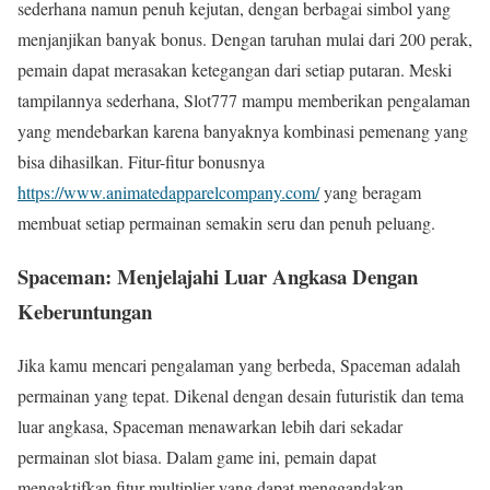
sederhana namun penuh kejutan, dengan berbagai simbol yang
menjanjikan banyak bonus. Dengan taruhan mulai dari 200 perak,
pemain dapat merasakan ketegangan dari setiap putaran. Meski
tampilannya sederhana, Slot777 mampu memberikan pengalaman
yang mendebarkan karena banyaknya kombinasi pemenang yang
bisa dihasilkan. Fitur-fitur bonusnya
https://www.animatedapparelcompany.com/
yang beragam
membuat setiap permainan semakin seru dan penuh peluang.
Spaceman: Menjelajahi Luar Angkasa Dengan
Keberuntungan
Jika kamu mencari pengalaman yang berbeda, Spaceman adalah
permainan yang tepat. Dikenal dengan desain futuristik dan tema
luar angkasa, Spaceman menawarkan lebih dari sekadar
permainan slot biasa. Dalam game ini, pemain dapat
mengaktifkan fitur multiplier yang dapat menggandakan