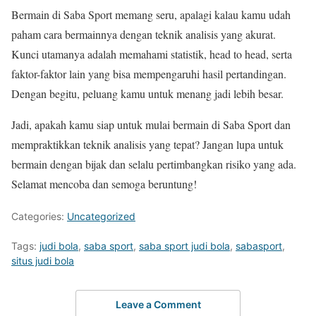
Bermain di Saba Sport memang seru, apalagi kalau kamu udah
paham cara bermainnya dengan teknik analisis yang akurat.
Kunci utamanya adalah memahami statistik, head to head, serta
faktor-faktor lain yang bisa mempengaruhi hasil pertandingan.
Dengan begitu, peluang kamu untuk menang jadi lebih besar.
Jadi, apakah kamu siap untuk mulai bermain di Saba Sport dan
mempraktikkan teknik analisis yang tepat? Jangan lupa untuk
bermain dengan bijak dan selalu pertimbangkan risiko yang ada.
Selamat mencoba dan semoga beruntung!
Categories:
Uncategorized
Tags:
judi bola
,
saba sport
,
saba sport judi bola
,
sabasport
,
situs judi bola
Leave a Comment