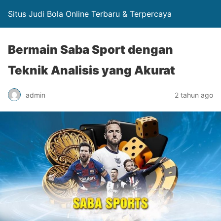
Situs Judi Bola Online Terbaru & Terpercaya
Bermain Saba Sport dengan
Teknik Analisis yang Akurat
admin
2 tahun ago