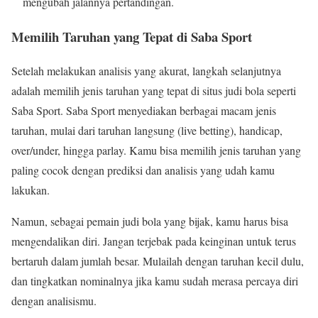
mengubah jalannya pertandingan.
Memilih Taruhan yang Tepat di Saba Sport
Setelah melakukan analisis yang akurat, langkah selanjutnya
adalah memilih jenis taruhan yang tepat di situs judi bola seperti
Saba Sport. Saba Sport menyediakan berbagai macam jenis
taruhan, mulai dari taruhan langsung (live betting), handicap,
over/under, hingga parlay. Kamu bisa memilih jenis taruhan yang
paling cocok dengan prediksi dan analisis yang udah kamu
lakukan.
Namun, sebagai pemain judi bola yang bijak, kamu harus bisa
mengendalikan diri. Jangan terjebak pada keinginan untuk terus
bertaruh dalam jumlah besar. Mulailah dengan taruhan kecil dulu,
dan tingkatkan nominalnya jika kamu sudah merasa percaya diri
dengan analisismu.