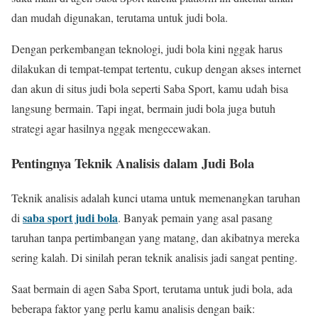
dan mudah digunakan, terutama untuk judi bola.
Dengan perkembangan teknologi, judi bola kini nggak harus
dilakukan di tempat-tempat tertentu, cukup dengan akses internet
dan akun di situs judi bola seperti Saba Sport, kamu udah bisa
langsung bermain. Tapi ingat, bermain judi bola juga butuh
strategi agar hasilnya nggak mengecewakan.
Pentingnya Teknik Analisis dalam Judi Bola
Teknik analisis adalah kunci utama untuk memenangkan taruhan
saba sport judi bola
di
. Banyak pemain yang asal pasang
taruhan tanpa pertimbangan yang matang, dan akibatnya mereka
sering kalah. Di sinilah peran teknik analisis jadi sangat penting.
Saat bermain di agen Saba Sport, terutama untuk judi bola, ada
beberapa faktor yang perlu kamu analisis dengan baik: