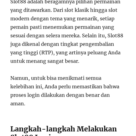
Slot88 adalah beragamnya pilihan permainan
yang ditawarkan. Dari slot klasik hingga slot
modern dengan tema yang menarik, setiap
pemain pasti menemukan permainan yang
sesuai dengan selera mereka. Selain itu, Slot88
juga dikenal dengan tingkat pengembalian
yang tinggi (RTP), yang artinya peluang Anda
untuk menang sangat besar.
Namun, untuk bisa menikmati semua
kelebihan ini, Anda perlu memastikan bahwa
proses login dilakukan dengan benar dan
aman.
Langkah-langkah Melakukan