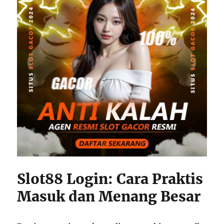
Slot88 Login: Cara Praktis
Masuk dan Menang Besar