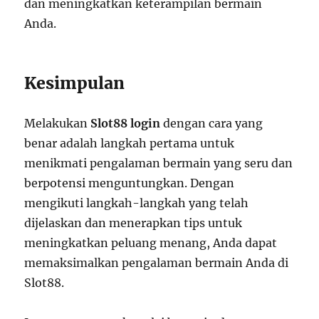
dan meningkatkan keterampilan bermain
Anda.
Kesimpulan
Melakukan
Slot88 login
dengan cara yang
benar adalah langkah pertama untuk
menikmati pengalaman bermain yang seru dan
berpotensi menguntungkan. Dengan
mengikuti langkah-langkah yang telah
dijelaskan dan menerapkan tips untuk
meningkatkan peluang menang, Anda dapat
memaksimalkan pengalaman bermain Anda di
Slot88.