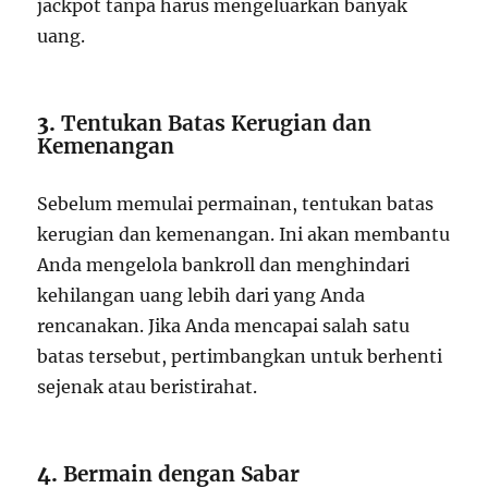
jackpot tanpa harus mengeluarkan banyak
uang.
3.
Tentukan Batas Kerugian dan
Kemenangan
Sebelum memulai permainan, tentukan batas
kerugian dan kemenangan. Ini akan membantu
Anda mengelola bankroll dan menghindari
kehilangan uang lebih dari yang Anda
rencanakan. Jika Anda mencapai salah satu
batas tersebut, pertimbangkan untuk berhenti
sejenak atau beristirahat.
4.
Bermain dengan Sabar