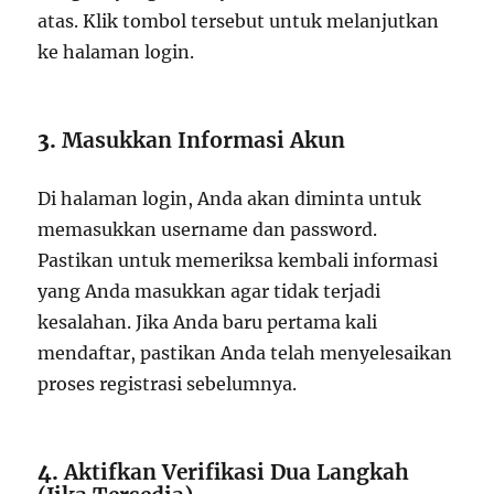
atas. Klik tombol tersebut untuk melanjutkan
ke halaman login.
3.
Masukkan Informasi Akun
Di halaman login, Anda akan diminta untuk
memasukkan username dan password.
Pastikan untuk memeriksa kembali informasi
yang Anda masukkan agar tidak terjadi
kesalahan. Jika Anda baru pertama kali
mendaftar, pastikan Anda telah menyelesaikan
proses registrasi sebelumnya.
4.
Aktifkan Verifikasi Dua Langkah