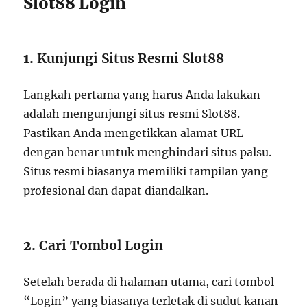
Slot88 Login
1.
Kunjungi Situs Resmi Slot88
Langkah pertama yang harus Anda lakukan
adalah mengunjungi situs resmi Slot88.
Pastikan Anda mengetikkan alamat URL
dengan benar untuk menghindari situs palsu.
Situs resmi biasanya memiliki tampilan yang
profesional dan dapat diandalkan.
2.
Cari Tombol Login
Setelah berada di halaman utama, cari tombol
“Login” yang biasanya terletak di sudut kanan