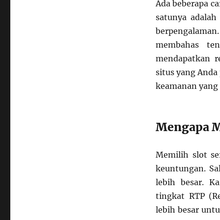
Ada beberapa ca
satunya adalah
berpengalaman. 
membahas ten
mendapatkan re
situs yang Anda
keamanan yang k
Mengapa Me
Memilih slot s
keuntungan. Sa
lebih besar. 
tingkat RTP (R
lebih besar unt