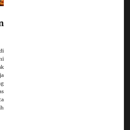
n
di
ni
ak
ja
ng
as
ta
ih