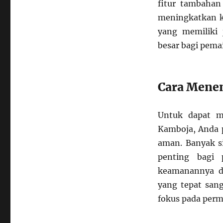
fitur tambahan 
meningkatkan k
yang memiliki
besar bagi pem
Cara Menem
Untuk dapat m
Kamboja, Anda 
aman. Banyak s
penting bagi 
keamanannya da
yang tepat san
fokus pada perm