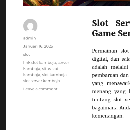
Slot Se
Game Se
Author
admin
Posted
Januari 16, 2025
Permainan slot
on
Categories
slot
digital, dan sa
Tags
link slot kamboja
,
server
adalah melalu
kamboja
,
situs slot
kamboja
,
slot kamboja
,
pembaruan dan i
slot server kamboja
yang menawark
on
Leave a comment
menang yang le
Slot
tentang slot s
Server
Kamboja
bagaimana Anda
2025:
kemenangan.
Temukan
Game