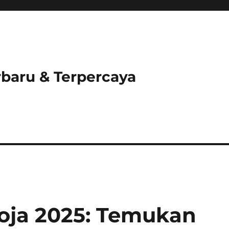
erbaru & Terpercaya
oja 2025: Temukan