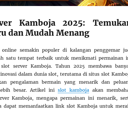
rver Kamboja 2025: Temuka
ru dan Mudah Menang
 online semakin populer di kalangan penggemar ju
lah satu tempat terbaik untuk menikmati permainan i
i slot server Kamboja. Tahun 2025 membawa bany
novasi dalam dunia slot, terutama di situs slot Kambo
an pengalaman bermain yang menarik dan pelua
bih besar. Artikel ini
slot kamboja
akan membah
erver Kamboja, mengapa permainan ini menarik, ser
 dapat memanfaatkan link slot Kamboja untuk mera