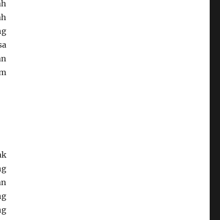
ah
ah
ng
sa
an
em
ak
ng
an
ng
ng