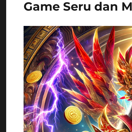
Game Seru dan 