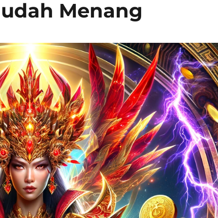
Mudah Menang