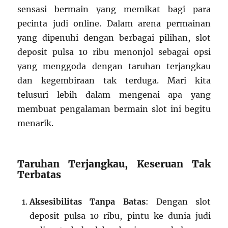
sensasi bermain yang memikat bagi para
pecinta judi online. Dalam arena permainan
yang dipenuhi dengan berbagai pilihan, slot
deposit pulsa 10 ribu menonjol sebagai opsi
yang menggoda dengan taruhan terjangkau
dan kegembiraan tak terduga. Mari kita
telusuri lebih dalam mengenai apa yang
membuat pengalaman bermain slot ini begitu
menarik.
Taruhan Terjangkau, Keseruan Tak
Terbatas
Aksesibilitas Tanpa Batas
: Dengan slot
deposit pulsa 10 ribu, pintu ke dunia judi