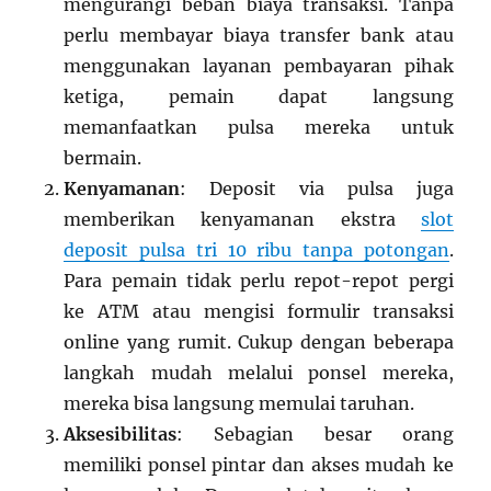
mengurangi beban biaya transaksi. Tanpa
perlu membayar biaya transfer bank atau
menggunakan layanan pembayaran pihak
ketiga, pemain dapat langsung
memanfaatkan pulsa mereka untuk
bermain.
Kenyamanan
: Deposit via pulsa juga
memberikan kenyamanan ekstra
slot
deposit pulsa tri 10 ribu tanpa potongan
.
Para pemain tidak perlu repot-repot pergi
ke ATM atau mengisi formulir transaksi
online yang rumit. Cukup dengan beberapa
langkah mudah melalui ponsel mereka,
mereka bisa langsung memulai taruhan.
Aksesibilitas
: Sebagian besar orang
memiliki ponsel pintar dan akses mudah ke