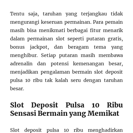
Tentu saja, taruhan yang terjangkau tidak
mengurangi keseruan permainan. Para pemain
masih bisa menikmati berbagai fitur menarik
dalam permainan slot seperti putaran gratis,
bonus jackpot, dan beragam tema yang
menghibur. Setiap putaran masih membawa
adrenalin dan potensi kemenangan besar,
menjadikan pengalaman bermain slot deposit
pulsa 10 ribu tak kalah seru dengan taruhan
besar.
Slot Deposit Pulsa 10 Ribu
Sensasi Bermain yang Memikat
Slot deposit pulsa 10 ribu menghadirkan