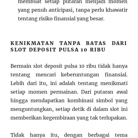
membuat setiap putaran menjadi momen
yang penuh anticipasi, tanpa perlu khawatir
tentang risiko finansial yang besar.
KENIKMATAN TANPA BATAS DARI
SLOT DEPOSIT PULSA 10 RIBU
Bermain slot deposit pulsa 10 ribu tidak hanya
tentang mencari keberuntungan finansial.
Lebih dari itu, ini adalah tentang menikmati
setiap momen permainan. Dari putaran awal
hingga mendapatkan kombinasi simbol yang
menguntungkan, setiap detik di dalam slot ini
memberikan kegembiraan yang tak terlupakan.
Tidak hanya itu, dengan berbagai tema