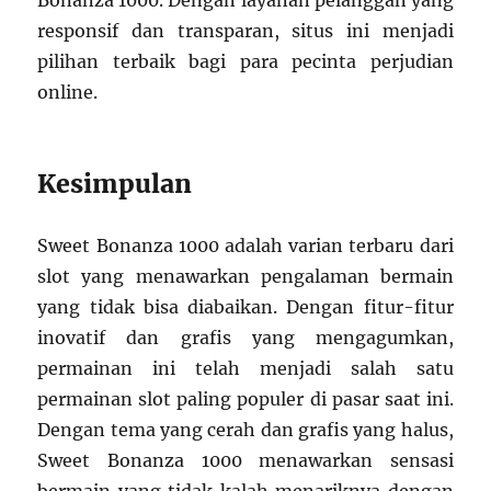
Bonanza 1000. Dengan layanan pelanggan yang
responsif dan transparan, situs ini menjadi
pilihan terbaik bagi para pecinta perjudian
online.
Kesimpulan
Sweet Bonanza 1000 adalah varian terbaru dari
slot yang menawarkan pengalaman bermain
yang tidak bisa diabaikan. Dengan fitur-fitur
inovatif dan grafis yang mengagumkan,
permainan ini telah menjadi salah satu
permainan slot paling populer di pasar saat ini.
Dengan tema yang cerah dan grafis yang halus,
Sweet Bonanza 1000 menawarkan sensasi