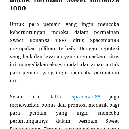
1000
Untuk para pemain yang ingin mencoba
keberuntungan mereka dalam permainan
Sweet Bonanza 1000, situs Spaceman88
merupakan pilihan terbaik. Dengan reputasi
yang baik dan layanan yang memuaskan, situs
ini menyediakan akses mudah dan aman untuk
para pemain yang ingin mencoba permainan
ini.
Selain itu,
daftar spaceman88
juga
menawarkan bonus dan promosi menarik bagi
para pemain yang ingin mencoba
peruntungannya dalam bermain Sweet