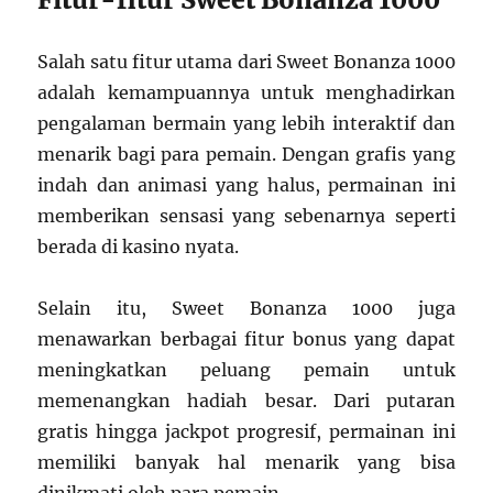
Salah satu fitur utama dari Sweet Bonanza 1000
adalah kemampuannya untuk menghadirkan
pengalaman bermain yang lebih interaktif dan
menarik bagi para pemain. Dengan grafis yang
indah dan animasi yang halus, permainan ini
memberikan sensasi yang sebenarnya seperti
berada di kasino nyata.
Selain itu, Sweet Bonanza 1000 juga
menawarkan berbagai fitur bonus yang dapat
meningkatkan peluang pemain untuk
memenangkan hadiah besar. Dari putaran
gratis hingga jackpot progresif, permainan ini
memiliki banyak hal menarik yang bisa