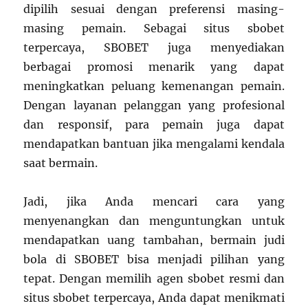
dipilih sesuai dengan preferensi masing-
masing pemain. Sebagai situs sbobet
terpercaya, SBOBET juga menyediakan
berbagai promosi menarik yang dapat
meningkatkan peluang kemenangan pemain.
Dengan layanan pelanggan yang profesional
dan responsif, para pemain juga dapat
mendapatkan bantuan jika mengalami kendala
saat bermain.
Jadi, jika Anda mencari cara yang
menyenangkan dan menguntungkan untuk
mendapatkan uang tambahan, bermain judi
bola di SBOBET bisa menjadi pilihan yang
tepat. Dengan memilih agen sbobet resmi dan
situs sbobet terpercaya, Anda dapat menikmati