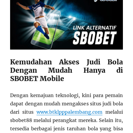
Kemudahan Akses Judi Bola
Dengan Mudah Hanya di
SBOBET Mobile
Dengan kemajuan teknologi, kini para pemain
dapat dengan mudah mengakses situs judi bola
dari situs
www.btklpppalembang.com
melalui
sbobet88 melalui perangkat mereka. Selain itu,
tersedia berbagai jenis taruhan bola yang bisa