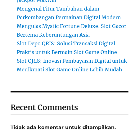
Jackpot Maxwin
Mengenal Fitur Tambahan dalam
Perkembangan Permainan Digital Modern
Mengulas Mystic Fortune Deluxe, Slot Gacor
Bertema Keberuntungan Asia
Slot Depo QRIS: Solusi Transaksi Digital
Praktis untuk Bermain Slot Game Online
Slot QRIS: Inovasi Pembayaran Digital untuk
Menikmati Slot Game Online Lebih Mudah
Recent Comments
Tidak ada komentar untuk ditampilkan.