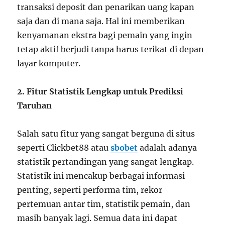
transaksi deposit dan penarikan uang kapan
saja dan di mana saja. Hal ini memberikan
kenyamanan ekstra bagi pemain yang ingin
tetap aktif berjudi tanpa harus terikat di depan
layar komputer.
2. Fitur Statistik Lengkap untuk Prediksi
Taruhan
Salah satu fitur yang sangat berguna di situs
seperti Clickbet88 atau
sbobet
adalah adanya
statistik pertandingan yang sangat lengkap.
Statistik ini mencakup berbagai informasi
penting, seperti performa tim, rekor
pertemuan antar tim, statistik pemain, dan
masih banyak lagi. Semua data ini dapat