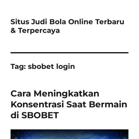
Situs Judi Bola Online Terbaru
& Terpercaya
Tag:
sbobet login
Cara Meningkatkan
Konsentrasi Saat Bermain
di SBOBET