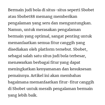
Bermain judi bola di situs-situs seperti Sbobet
atau Sbobet88 memang memberikan
pengalaman yang seru dan menguntungkan.
Namun, untuk merasakan pengalaman
bermain yang optimal, sangat penting untuk
memanfaatkan semua fitur canggih yang
disediakan oleh platform tersebut. Sbobet,
sebagai salah satu situs judi bola terbesar,
menawarkan berbagai fitur yang dapat
meningkatkan kenyamanan dan kesuksesan
pemainnya. Artikel ini akan membahas
bagaimana memanfaatkan fitur-fitur canggih
di Sbobet untuk meraih pengalaman bermain
yang lebih baik.