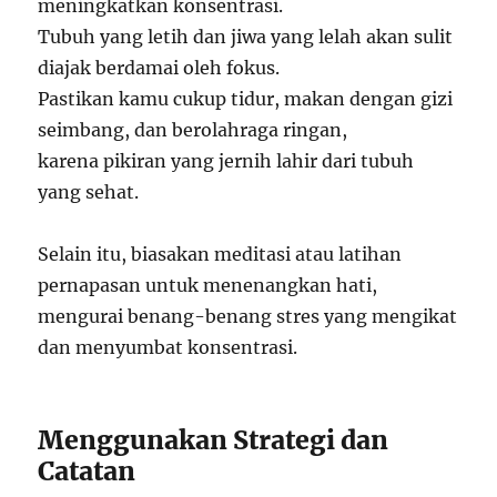
meningkatkan konsentrasi.
Tubuh yang letih dan jiwa yang lelah akan sulit
diajak berdamai oleh fokus.
Pastikan kamu cukup tidur, makan dengan gizi
seimbang, dan berolahraga ringan,
karena pikiran yang jernih lahir dari tubuh
yang sehat.
Selain itu, biasakan meditasi atau latihan
pernapasan untuk menenangkan hati,
mengurai benang-benang stres yang mengikat
dan menyumbat konsentrasi.
Menggunakan Strategi dan
Catatan