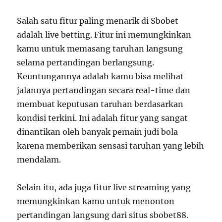
Salah satu fitur paling menarik di Sbobet
adalah live betting. Fitur ini memungkinkan
kamu untuk memasang taruhan langsung
selama pertandingan berlangsung.
Keuntungannya adalah kamu bisa melihat
jalannya pertandingan secara real-time dan
membuat keputusan taruhan berdasarkan
kondisi terkini. Ini adalah fitur yang sangat
dinantikan oleh banyak pemain judi bola
karena memberikan sensasi taruhan yang lebih
mendalam.
Selain itu, ada juga fitur live streaming yang
memungkinkan kamu untuk menonton
pertandingan langsung dari situs sbobet88.