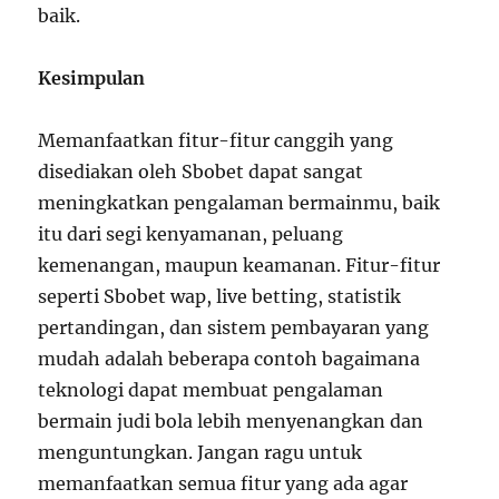
baik.
Kesimpulan
Memanfaatkan fitur-fitur canggih yang
disediakan oleh Sbobet dapat sangat
meningkatkan pengalaman bermainmu, baik
itu dari segi kenyamanan, peluang
kemenangan, maupun keamanan. Fitur-fitur
seperti Sbobet wap, live betting, statistik
pertandingan, dan sistem pembayaran yang
mudah adalah beberapa contoh bagaimana
teknologi dapat membuat pengalaman
bermain judi bola lebih menyenangkan dan
menguntungkan. Jangan ragu untuk
memanfaatkan semua fitur yang ada agar