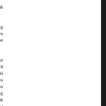
uk
ng
am
00
ur
il
ki
an
an
ng
uk