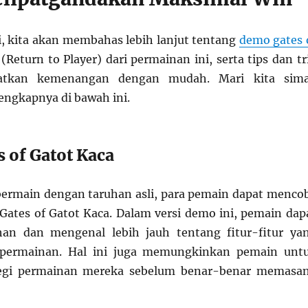
ni, kita akan membahas lebih lanjut tentang
demo gates 
 (Return to Player) dari permainan ini, serta tips dan tr
atkan kemenangan dengan mudah. Mari kita sim
ngkapnya di bawah ini.
 of Gatot Kaca
ermain dengan taruhan asli, para pemain dapat menco
 Gates of Gatot Kaca. Dalam versi demo ini, pemain dap
han dan mengenal lebih jauh tentang fitur-fitur ya
 permainan. Hal ini juga memungkinkan pemain unt
tegi permainan mereka sebelum benar-benar memasa