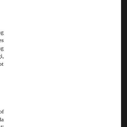
ng
es
ng
i,
ot
of
da