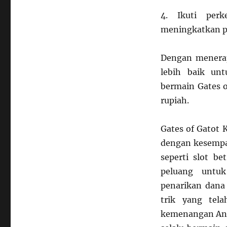
4. Ikuti per
meningkatkan p
Dengan menerap
lebih baik u
bermain Gates o
rupiah.
Gates of Gatot 
dengan kesempa
seperti slot be
peluang untu
penarikan dana
trik yang tel
kemenangan Anda