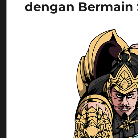
dengan Bermain S