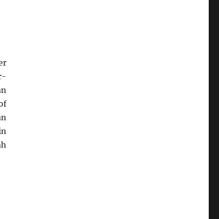
er
r-
an
of
an
in
ah