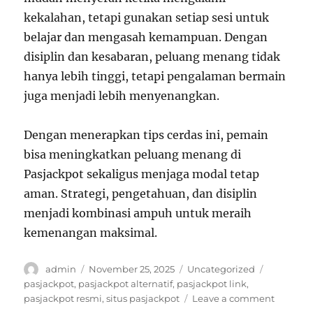
kekalahan, tetapi gunakan setiap sesi untuk
belajar dan mengasah kemampuan. Dengan
disiplin dan kesabaran, peluang menang tidak
hanya lebih tinggi, tetapi pengalaman bermain
juga menjadi lebih menyenangkan.
Dengan menerapkan tips cerdas ini, pemain
bisa meningkatkan peluang menang di
Pasjackpot sekaligus menjaga modal tetap
aman. Strategi, pengetahuan, dan disiplin
menjadi kombinasi ampuh untuk meraih
kemenangan maksimal.
Author
Posted
Categories
Tags
admin
November 25, 2025
Uncategorized
on
pasjackpot
,
pasjackpot alternatif
,
pasjackpot link
,
on
pasjackpot resmi
,
situs pasjackpot
Leave a comment
Tips