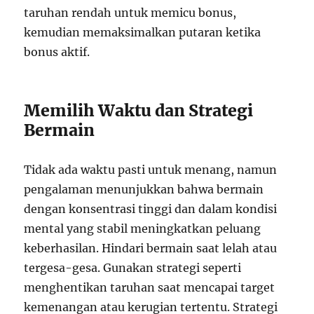
taruhan rendah untuk memicu bonus,
kemudian memaksimalkan putaran ketika
bonus aktif.
Memilih Waktu dan Strategi
Bermain
Tidak ada waktu pasti untuk menang, namun
pengalaman menunjukkan bahwa bermain
dengan konsentrasi tinggi dan dalam kondisi
mental yang stabil meningkatkan peluang
keberhasilan. Hindari bermain saat lelah atau
tergesa-gesa. Gunakan strategi seperti
menghentikan taruhan saat mencapai target
kemenangan atau kerugian tertentu. Strategi