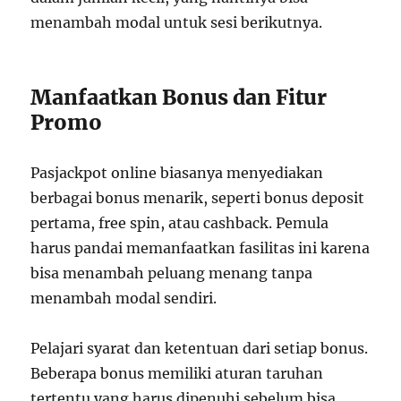
menambah modal untuk sesi berikutnya.
Manfaatkan Bonus dan Fitur
Promo
Pasjackpot online biasanya menyediakan
berbagai bonus menarik, seperti bonus deposit
pertama, free spin, atau cashback. Pemula
harus pandai memanfaatkan fasilitas ini karena
bisa menambah peluang menang tanpa
menambah modal sendiri.
Pelajari syarat dan ketentuan dari setiap bonus.
Beberapa bonus memiliki aturan taruhan
tertentu yang harus dipenuhi sebelum bisa