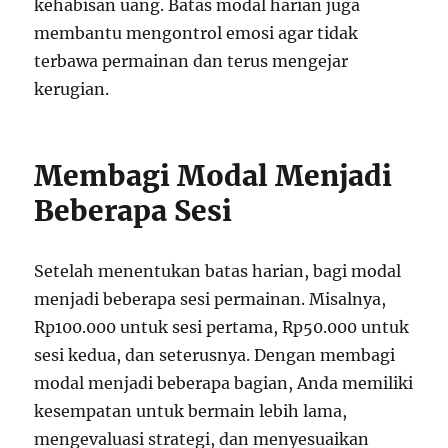
kehabisan uang. Batas modal harian juga
membantu mengontrol emosi agar tidak
terbawa permainan dan terus mengejar
kerugian.
Membagi Modal Menjadi
Beberapa Sesi
Setelah menentukan batas harian, bagi modal
menjadi beberapa sesi permainan. Misalnya,
Rp100.000 untuk sesi pertama, Rp50.000 untuk
sesi kedua, dan seterusnya. Dengan membagi
modal menjadi beberapa bagian, Anda memiliki
kesempatan untuk bermain lebih lama,
mengevaluasi strategi, dan menyesuaikan