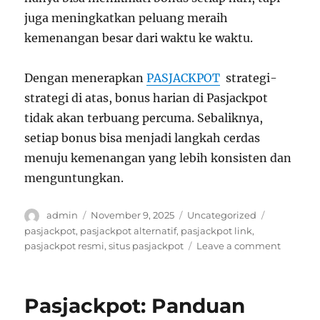
juga meningkatkan peluang meraih
kemenangan besar dari waktu ke waktu.
Dengan menerapkan
PASJACKPOT
strategi-
strategi di atas, bonus harian di Pasjackpot
tidak akan terbuang percuma. Sebaliknya,
setiap bonus bisa menjadi langkah cerdas
menuju kemenangan yang lebih konsisten dan
menguntungkan.
Author
Posted
Categories
Tags
admin
November 9, 2025
Uncategorized
on
pasjackpot
,
pasjackpot alternatif
,
pasjackpot link
,
on
pasjackpot resmi
,
situs pasjackpot
Leave a comment
Strategi
Ampuh
Pasjack
Pasjackpot: Panduan
Agar
Bonus