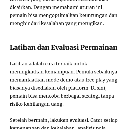
dicairkan. Dengan memahami aturan ini,
pemain bisa mengoptimalkan keuntungan dan
menghindari kesalahan yang merugikan.
Latihan dan Evaluasi Permainan
Latihan adalah cara terbaik untuk
meningkatkan kemampuan. Pemula sebaiknya
memanfaatkan mode demo atau free play yang
biasanya disediakan oleh platform. Di sini,
pemain bisa mencoba berbagai strategi tanpa
risiko kehilangan uang.
Setelah bermain, lakukan evaluasi. Catat setiap
kemenangan dan kekalahan, analisis pola