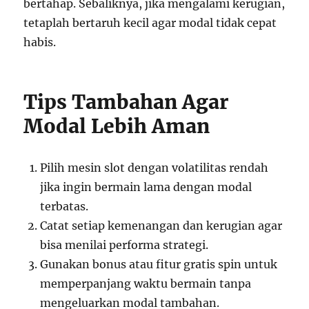
bertahap. Sebaliknya, jika mengalami kerugian,
tetaplah bertaruh kecil agar modal tidak cepat
habis.
Tips Tambahan Agar
Modal Lebih Aman
Pilih mesin slot dengan volatilitas rendah
jika ingin bermain lama dengan modal
terbatas.
Catat setiap kemenangan dan kerugian agar
bisa menilai performa strategi.
Gunakan bonus atau fitur gratis spin untuk
memperpanjang waktu bermain tanpa
mengeluarkan modal tambahan.