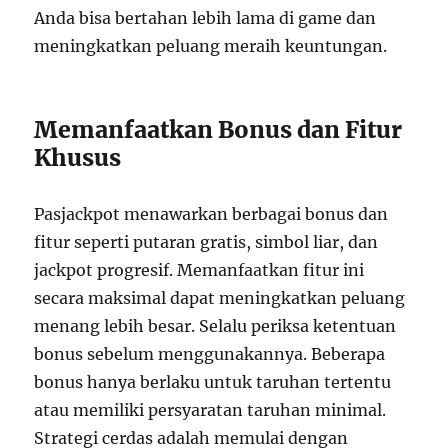
Anda bisa bertahan lebih lama di game dan
meningkatkan peluang meraih keuntungan.
Memanfaatkan Bonus dan Fitur
Khusus
Pasjackpot menawarkan berbagai bonus dan
fitur seperti putaran gratis, simbol liar, dan
jackpot progresif. Memanfaatkan fitur ini
secara maksimal dapat meningkatkan peluang
menang lebih besar. Selalu periksa ketentuan
bonus sebelum menggunakannya. Beberapa
bonus hanya berlaku untuk taruhan tertentu
atau memiliki persyaratan taruhan minimal.
Strategi cerdas adalah memulai dengan