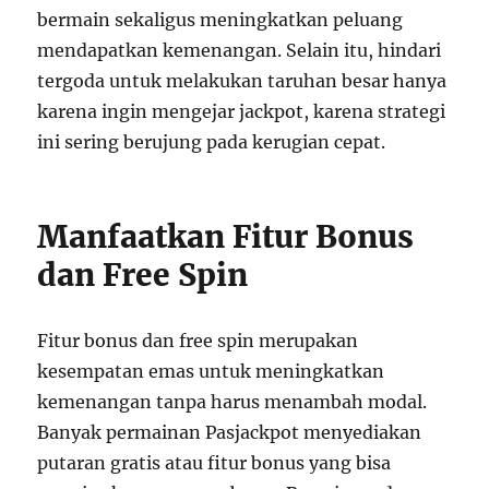
bermain sekaligus meningkatkan peluang
mendapatkan kemenangan. Selain itu, hindari
tergoda untuk melakukan taruhan besar hanya
karena ingin mengejar jackpot, karena strategi
ini sering berujung pada kerugian cepat.
Manfaatkan Fitur Bonus
dan Free Spin
Fitur bonus dan free spin merupakan
kesempatan emas untuk meningkatkan
kemenangan tanpa harus menambah modal.
Banyak permainan Pasjackpot menyediakan
putaran gratis atau fitur bonus yang bisa