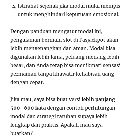
Istirahat sejenak jika modal mulai menipis
untuk menghindari keputusan emosional.
Dengan panduan mengatur modal ini,
pengalaman bermain slot di Pasjackpot akan
lebih menyenangkan dan aman. Modal bisa
digunakan lebih lama, peluang menang lebih
besar, dan Anda tetap bisa menikmati sensasi
permainan tanpa khawatir kehabisan uang
dengan cepat.
Jika mau, saya bisa buat versi
lebih panjang
500–600 kata
dengan contoh perhitungan
modal dan strategi taruhan supaya lebih
lengkap dan praktis. Apakah mau saya
buatkan?