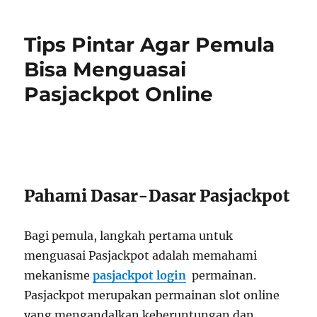
Cerdas
Agar
Tips Pintar Agar Pemula
Pemain
Bisa
Bisa Menguasai
Maksim
Pasjackpot Online
Kemena
Pasjack
Pahami Dasar-Dasar Pasjackpot
Bagi pemula, langkah pertama untuk
menguasai Pasjackpot adalah memahami
mekanisme
pasjackpot login
permainan.
Pasjackpot merupakan permainan slot online
yang mengandalkan keberuntungan dan