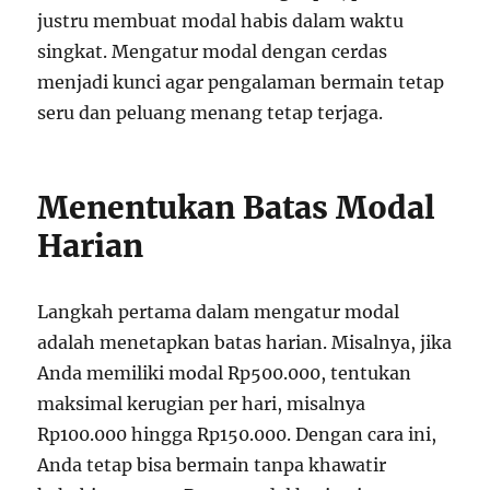
justru membuat modal habis dalam waktu
singkat. Mengatur modal dengan cerdas
menjadi kunci agar pengalaman bermain tetap
seru dan peluang menang tetap terjaga.
Menentukan Batas Modal
Harian
Langkah pertama dalam mengatur modal
adalah menetapkan batas harian. Misalnya, jika
Anda memiliki modal Rp500.000, tentukan
maksimal kerugian per hari, misalnya
Rp100.000 hingga Rp150.000. Dengan cara ini,
Anda tetap bisa bermain tanpa khawatir