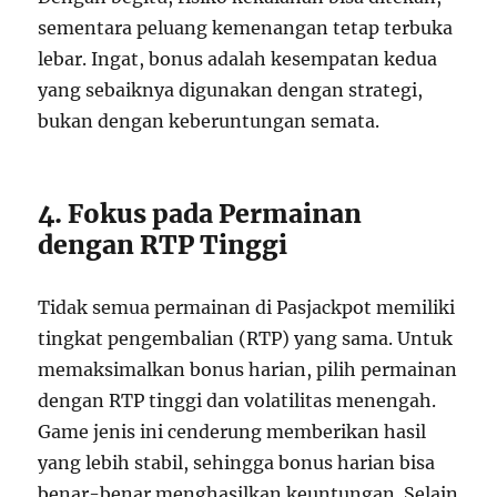
sementara peluang kemenangan tetap terbuka
lebar. Ingat, bonus adalah kesempatan kedua
yang sebaiknya digunakan dengan strategi,
bukan dengan keberuntungan semata.
4. Fokus pada Permainan
dengan RTP Tinggi
Tidak semua permainan di Pasjackpot memiliki
tingkat pengembalian (RTP) yang sama. Untuk
memaksimalkan bonus harian, pilih permainan
dengan RTP tinggi dan volatilitas menengah.
Game jenis ini cenderung memberikan hasil
yang lebih stabil, sehingga bonus harian bisa
benar-benar menghasilkan keuntungan. Selain