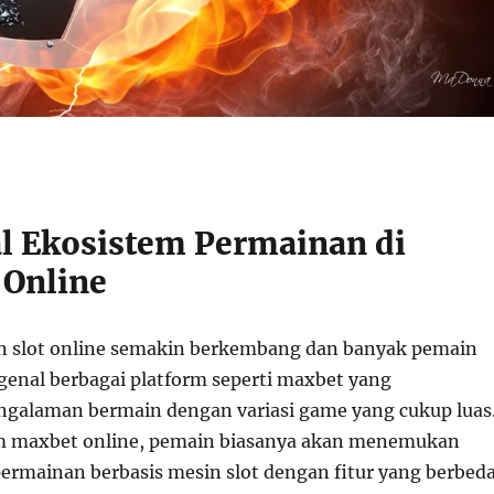
 Ekosistem Permainan di
Online
n slot online semakin berkembang dan banyak pemain
enal berbagai platform seperti maxbet yang
galaman bermain dengan variasi game yang cukup luas
m maxbet online, pemain biasanya akan menemukan
permainan berbasis mesin slot dengan fitur yang berbed