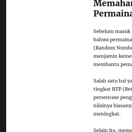
Memahami
Permaina
Sebelum masuk k
bahwa permainan
(Random Number 
menjamin kemen
membantu pemain
Salah satu hal 
tingkat RTP (Re
persentase peng
nilainya biasany
meningkat.
Selain itu, mem