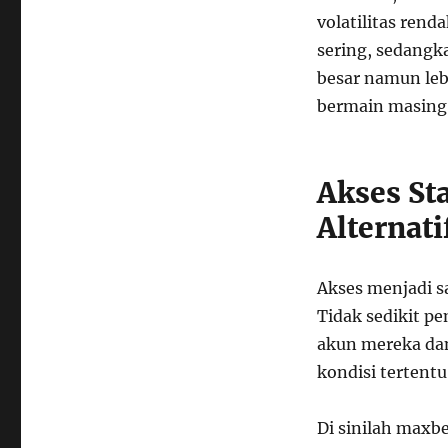
volatilitas ren
sering, sedangk
besar namun leb
bermain masing
Akses St
Alternati
Akses menjadi s
Tidak sedikit p
akun mereka da
kondisi tertent
Di sinilah maxb