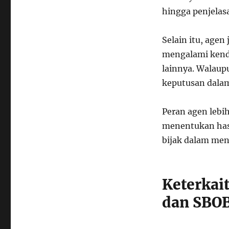
hingga penjelas
Selain itu, agen
mengalami kenda
lainnya. Walaup
keputusan dalam
Peran agen leb
menentukan hasi
bijak dalam meng
Keterka
dan SBO