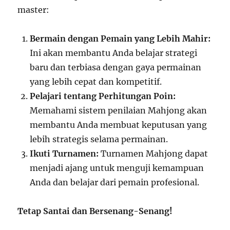
master:
Bermain dengan Pemain yang Lebih Mahir:
Ini akan membantu Anda belajar strategi
baru dan terbiasa dengan gaya permainan
yang lebih cepat dan kompetitif.
Pelajari tentang Perhitungan Poin:
Memahami sistem penilaian Mahjong akan
membantu Anda membuat keputusan yang
lebih strategis selama permainan.
Ikuti Turnamen:
Turnamen Mahjong dapat
menjadi ajang untuk menguji kemampuan
Anda dan belajar dari pemain profesional.
Tetap Santai dan Bersenang-Senang!