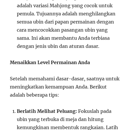
adalah variasi Mahjong yang cocok untuk
pemula. Tujuannya adalah menghilangkan
semua ubin dari papan permainan dengan
cara mencocokkan pasangan ubin yang
sama. Ini akan membantu Anda terbiasa
dengan jenis ubin dan aturan dasar.
Menaikkan Level Permainan Anda
Setelah memahami dasar-dasar, saatnya untuk
meningkatkan kemampuan Anda. Berikut
adalah beberapa tips:
Berlatih Melihat Peluang:
Fokuslah pada
ubin yang terbuka di meja dan hitung
kemungkinan membentuk rangkaian. Latih