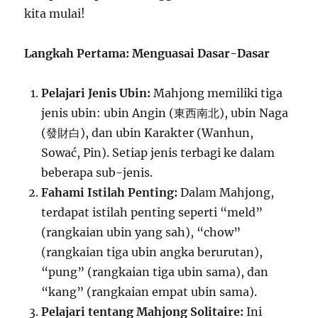
kita mulai!
Langkah Pertama: Menguasai Dasar-Dasar
Pelajari Jenis Ubin:
Mahjong memiliki tiga
jenis ubin: ubin Angin (東西南北), ubin Naga
(發財白), dan ubin Karakter (Wanhun,
Sować, Pin). Setiap jenis terbagi ke dalam
beberapa sub-jenis.
Fahami Istilah Penting:
Dalam Mahjong,
terdapat istilah penting seperti “meld”
(rangkaian ubin yang sah), “chow”
(rangkaian tiga ubin angka berurutan),
“pung” (rangkaian tiga ubin sama), dan
“kang” (rangkaian empat ubin sama).
Pelajari tentang Mahjong Solitaire:
Ini