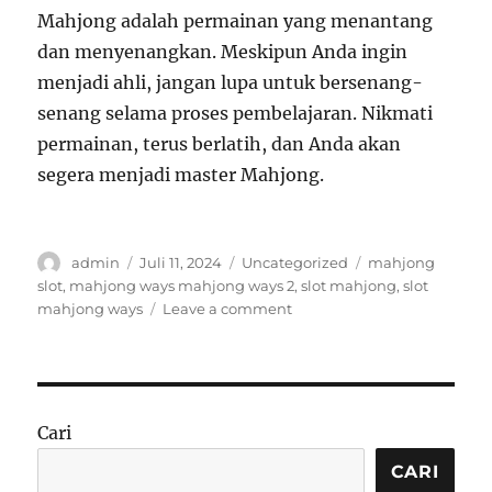
Mahjong adalah permainan yang menantang
dan menyenangkan. Meskipun Anda ingin
menjadi ahli, jangan lupa untuk bersenang-
senang selama proses pembelajaran. Nikmati
permainan, terus berlatih, dan Anda akan
segera menjadi master Mahjong.
Author
Posted
Categories
Tags
admin
Juli 11, 2024
Uncategorized
mahjong
on
slot
,
mahjong ways mahjong ways 2
,
slot mahjong
,
slot
on
mahjong ways
Leave a comment
Dari
Pemula
Menjadi
Master:
Kuasai
Cari
Jalan
Mahjong
CARI