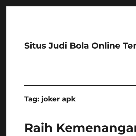
Situs Judi Bola Online T
Tag:
joker apk
Raih Kemenangan