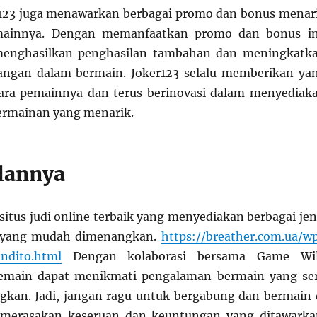
er123 juga menawarkan berbagai promo dan bonus menar
mainnya. Dengan memanfaatkan promo dan bonus in
menghasilkan penghasilan tambahan dan meningkatk
ngan dalam bermain. Joker123 selalu memberikan ya
para pemainnya dan terus berinovasi dalam menyediak
permainan yang menarik.
lannya
situs judi online terbaik yang menyediakan berbagai jen
t yang mudah dimenangkan.
https://breather.com.ua/w
ndito.html
Dengan kolaborasi bersama Game Wi
pemain dapat menikmati pengalaman bermain yang se
kan. Jadi, jangan ragu untuk bergabung dan bermain 
 merasakan keseruan dan keuntungan yang ditawarka