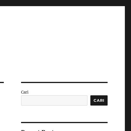
Cari
CARI