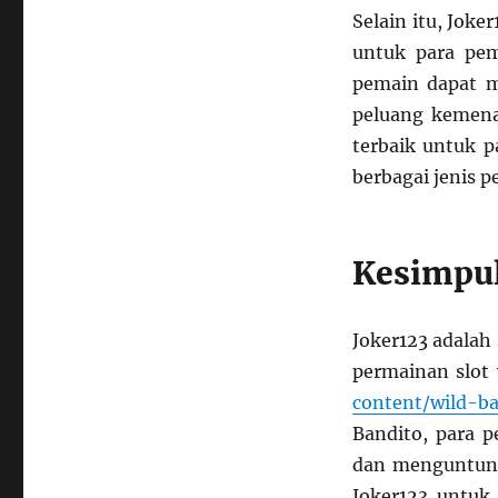
Selain itu, Jok
untuk para pe
pemain dapat 
peluang kemena
terbaik untuk 
berbagai jenis 
Kesimpu
Joker123 adalah 
permainan slo
content/wild-ba
Bandito, para 
dan menguntung
Joker123 untuk