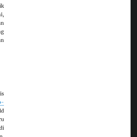
ik
i,
an
ng
an
is
p-
ld
ru
di
n.