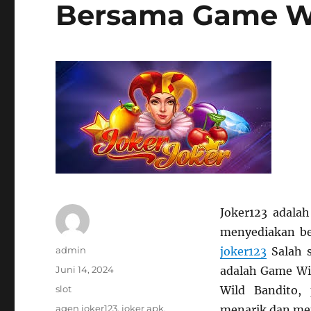
Bersama Game Wi
Joker123 adalah
menyediakan be
Author
admin
joker123
Salah s
Posted
Juni 14, 2024
adalah Game Wil
on
Categories
slot
Wild Bandito,
Tags
agen joker123
,
joker apk
,
menarik dan m