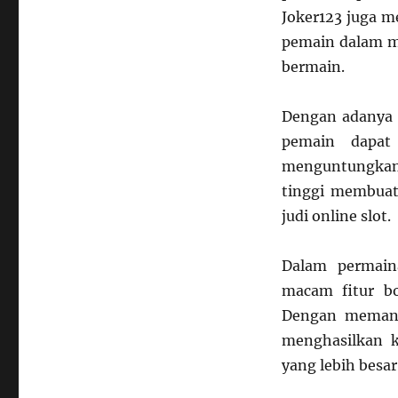
Joker123 juga 
pemain dalam m
bermain.
Dengan adanya k
pemain dapat
menguntungkan.
tinggi membuat 
judi online slot.
Dalam permain
macam fitur b
Dengan memanfa
menghasilkan 
yang lebih besar