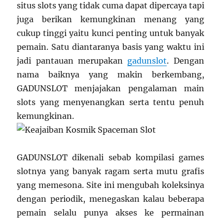
situs slots yang tidak cuma dapat dipercaya tapi
juga berikan kemungkinan menang yang
cukup tinggi yaitu kunci penting untuk banyak
pemain. Satu diantaranya basis yang waktu ini
jadi pantauan merupakan
gadunslot
. Dengan
nama baiknya yang makin berkembang,
GADUNSLOT menjajakan pengalaman main
slots yang menyenangkan serta tentu penuh
kemungkinan.
GADUNSLOT dikenali sebab kompilasi games
slotnya yang banyak ragam serta mutu grafis
yang memesona. Site ini mengubah koleksinya
dengan periodik, menegaskan kalau beberapa
pemain selalu punya akses ke permainan