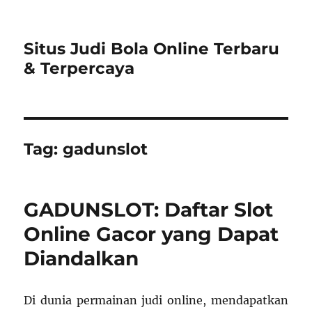
Situs Judi Bola Online Terbaru
& Terpercaya
Tag:
gadunslot
GADUNSLOT: Daftar Slot
Online Gacor yang Dapat
Diandalkan
Di dunia permainan judi online, mendapatkan