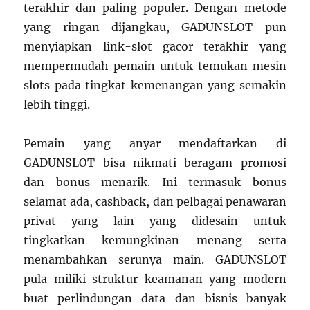
terakhir dan paling populer. Dengan metode
yang ringan dijangkau, GADUNSLOT pun
menyiapkan link-slot gacor terakhir yang
mempermudah pemain untuk temukan mesin
slots pada tingkat kemenangan yang semakin
lebih tinggi.
Pemain yang anyar mendaftarkan di
GADUNSLOT bisa nikmati beragam promosi
dan bonus menarik. Ini termasuk bonus
selamat ada, cashback, dan pelbagai penawaran
privat yang lain yang didesain untuk
tingkatkan kemungkinan menang serta
menambahkan serunya main. GADUNSLOT
pula miliki struktur keamanan yang modern
buat perlindungan data dan bisnis banyak