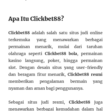
Apa Itu Clickbet88?
Clickbet88
adalah salah satu situs judi online
terkemuka yang menawarkan berbagai
permainan menarik, mulai dari taruhan
olahraga seperti
Clickbet88 bola
, permainan
kasino langsung, poker, hingga permainan
slot. Dengan desain situs yang user-friendly
dan beragam fitur menarik,
Clickbet88 resmi
memberikan pengalaman bermain yang
nyaman dan aman bagi penggunanya.
Sebagai situs judi resmi,
Clickbet88
juga
menawarkan berbagai kemudahan dalam hal