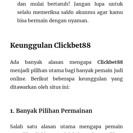
dan mulai bertaruh! Jangan lupa untuk
selalu memeriksa saldo akunmu agar kamu
bisa bermain dengan nyaman.
Keunggulan Clickbet88
Ada banyak alasan mengapa
Clickbet88
menjadi pilihan utama bagi banyak pemain judi
online. Berikut beberapa keunggulan yang
ditawarkan oleh situs ini:
1.
Banyak Pilihan Permainan
Salah satu alasan utama mengapa pemain