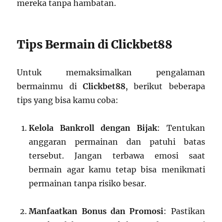
mereka tanpa hambatan.
Tips Bermain di Clickbet88
Untuk memaksimalkan pengalaman
bermainmu di
Clickbet88
, berikut beberapa
tips yang bisa kamu coba:
Kelola Bankroll dengan Bijak
: Tentukan
anggaran permainan dan patuhi batas
tersebut. Jangan terbawa emosi saat
bermain agar kamu tetap bisa menikmati
permainan tanpa risiko besar.
Manfaatkan Bonus dan Promosi
: Pastikan