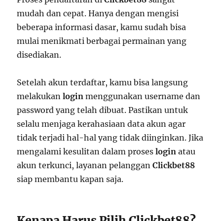
mudah dan cepat. Hanya dengan mengisi
beberapa informasi dasar, kamu sudah bisa
mulai menikmati berbagai permainan yang
disediakan.
Setelah akun terdaftar, kamu bisa langsung
melakukan
login
menggunakan username dan
password yang telah dibuat. Pastikan untuk
selalu menjaga kerahasiaan data akun agar
tidak terjadi hal-hal yang tidak diinginkan. Jika
mengalami kesulitan dalam proses
login
atau
akun terkunci, layanan pelanggan
Clickbet88
siap membantu kapan saja.
Kenapa Harus Pilih Clickbet88?