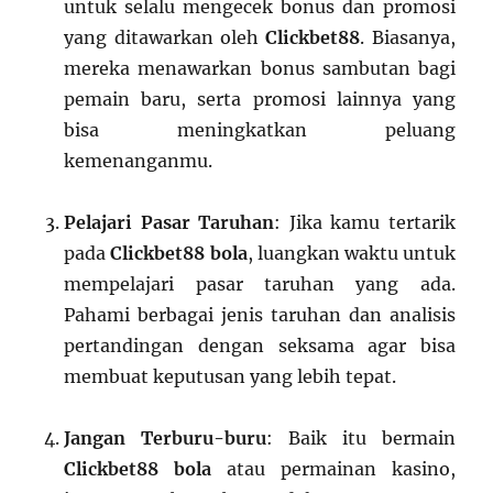
untuk selalu mengecek bonus dan promosi
yang ditawarkan oleh
Clickbet88
. Biasanya,
mereka menawarkan bonus sambutan bagi
pemain baru, serta promosi lainnya yang
bisa meningkatkan peluang
kemenanganmu.
Pelajari Pasar Taruhan
: Jika kamu tertarik
pada
Clickbet88 bola
, luangkan waktu untuk
mempelajari pasar taruhan yang ada.
Pahami berbagai jenis taruhan dan analisis
pertandingan dengan seksama agar bisa
membuat keputusan yang lebih tepat.
Jangan Terburu-buru
: Baik itu bermain
Clickbet88 bola
atau permainan kasino,